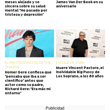
meses alejado y se
James Van Der Beek en su
sincera sobre su salud
aniversario
mental: "He pasado por
tristeza y depresión"
EL PROTAGONISTA DE THE
EN NUEVA YORK
SHARDS
Muere Vincent Pastore, el
inolvidable Big Pussy de
Homer Gere confiesa que
Los Soprano, a los 80 años
"pensaba que iba a ser
científico" antes que
actor como su padre,
Richard Gere: "Era más mi
entorno"