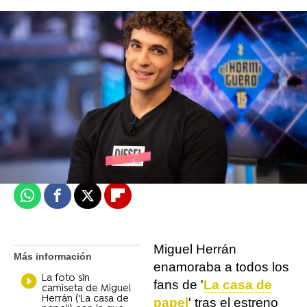
Objetivo TV
Madrid
Actualizado:
24 de mayo de 2021, 15:03
Publicado:
24 de mayo de 2021, 15:02
Whatsapp
Facebook
X
Flipboard
Miguel Herrán
Más información
enamoraba a todos los
La foto sin
fans de '
La casa de
camiseta de Miguel
Herrán ('La casa de
papel
' tras el estreno