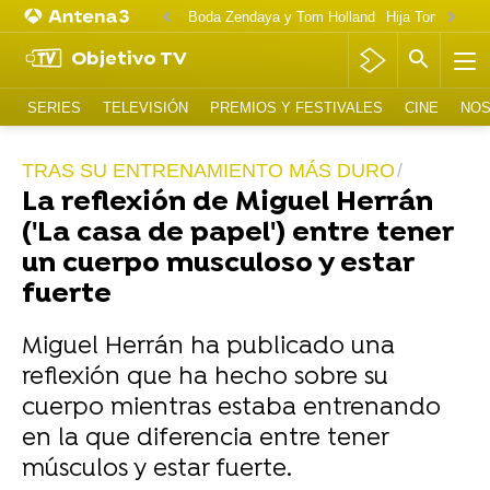
Boda Zendaya y Tom Holland
Hija Tom Cruise 
Objetivo TV
SERIES
TELEVISIÓN
PREMIOS Y FESTIVALES
CINE
NOS
TRAS SU ENTRENAMIENTO MÁS DURO
La reflexión de Miguel Herrán
('La casa de papel') entre tener
un cuerpo musculoso y estar
fuerte
Miguel Herrán ha publicado una
reflexión que ha hecho sobre su
cuerpo mientras estaba entrenando
en la que diferencia entre tener
músculos y estar fuerte.