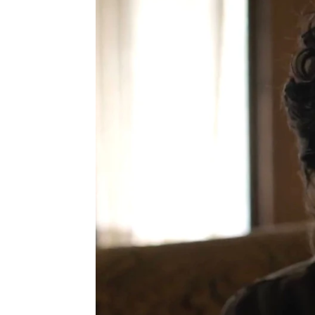
The Last of Us ficha a Catherine O'
Pedro Sánchez Pérez