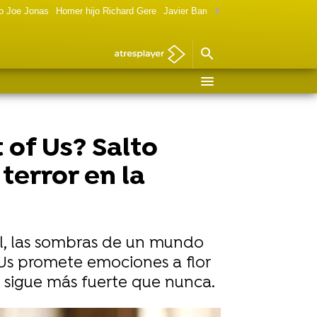
o Joe Jonas
Homer hijo Richard Gere
Javier Bardem política
Marilyn Monr
 of Us? Salto
terror en la
 él, las sombras de un mundo
 Us promete emociones a flor
s sigue más fuerte que nunca.