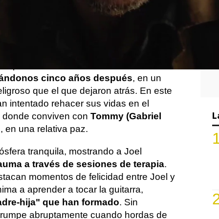
10:35
gunda temporada de
The Last of Us
ha sido
smo por parte de los fans, quienes han
conocer qué sucederá con
Joel y Ellie
tras
temporada. La narrativa da un salto
uándonos cinco años después
, en un
ligroso que el que dejaron atrás. En este
an intentado rehacer sus vidas en el
L
, donde conviven con
Tommy (Gabriel
, en una relativa paz.
mósfera tranquila, mostrando a Joel
auma a través de sesiones de terapia
.
stacan momentos de felicidad entre Joel y
ima a aprender a tocar la guitarra,
adre-hija" que han formado
. Sin
errumpe abruptamente cuando hordas de