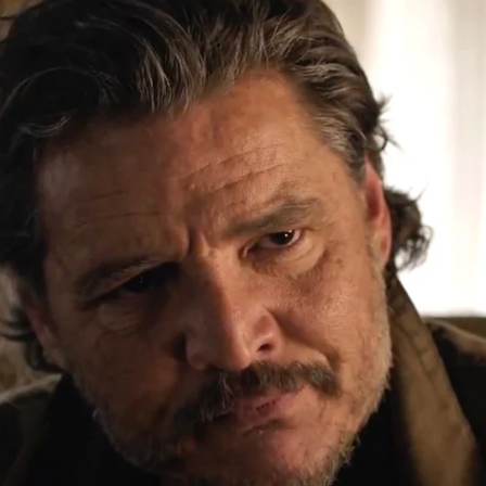
Hara para la temporada 2: La conexión familiar que le
Whatsapp
Facebook
X
Flipboa