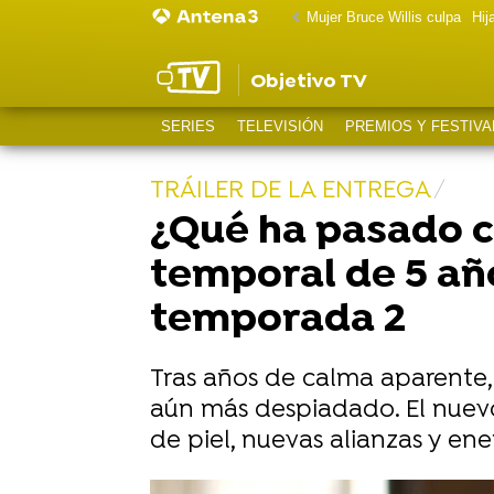
Mujer Bruce Willis culpa
Hij
Objetivo TV
SERIES
TELEVISIÓN
PREMIOS Y FESTIVA
TRÁILER DE LA ENTREGA
¿Qué ha pasado co
temporal de 5 añ
temporada 2
Tras años de calma aparente, 
aún más despiadado. El nuevo
de piel, nuevas alianzas y en