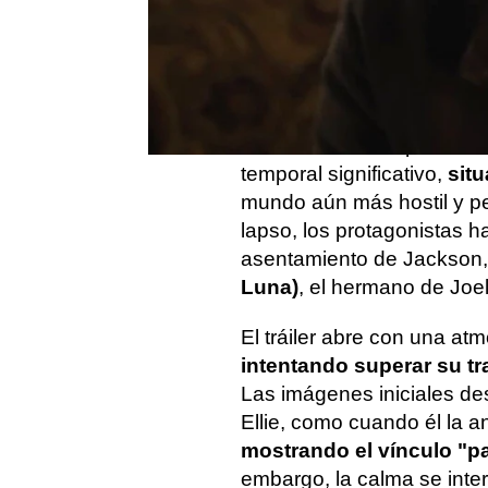
Publicado:
27 de septiembre de 2024, 
El nuevo tráiler de la se
recibido con gran entusia
esperado ansiosos para 
los eventos de la primera 
temporal significativo,
sit
mundo aún más hostil y pe
lapso, los protagonistas h
asentamiento de Jackson
Luna)
, el hermano de Joel
El tráiler abre con una at
intentando superar su tr
Las imágenes iniciales de
Ellie, como cuando él la an
mostrando el vínculo "p
embargo, la calma se int