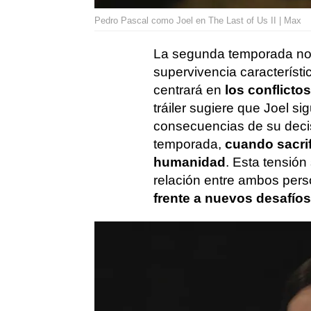
Pedro Pascal como Joel en The Last of Us II | Max
La segunda temporada no 
supervivencia característi
centrará en
los conflict
tráiler sugiere que Joel si
consecuencias de su decisió
temporada,
cuando sacrif
humanidad
. Esta tensión
relación entre ambos per
frente a nuevos desafíos