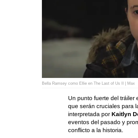
Bella Ramsey como Ellie en The Last of Us II | Max
Un punto fuerte del tráile
que serán cruciales para l
interpretada por
Kaitlyn D
eventos del pasado y pro
conflicto a la historia.