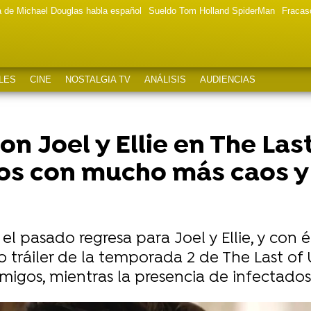
a de Michael Douglas habla español
Sueldo Tom Holland SpiderMan
Fracas
LES
CINE
NOSTALGIA TV
ANÁLISIS
AUDIENCIAS
n Joel y Ellie en The Last
os con mucho más caos y 
el pasado regresa para Joel y Ellie, y con
 tráiler de la temporada 2 de The Last of
emigos, mientras la presencia de infectado