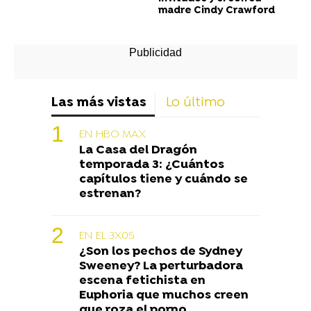
madre Cindy Crawford
Las más vistas
Lo último
EN HBO MAX
La Casa del Dragón
temporada 3: ¿Cuántos
capítulos tiene y cuándo se
estrenan?
EN EL 3X05
¿Son los pechos de Sydney
Sweeney? La perturbadora
escena fetichista en
Euphoria que muchos creen
que roza el porno