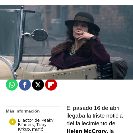
Irene Picazo
Madrid
Actualizado:
24 de septiembre de 2021, 15:42
Publicado:
24 de septiembre de 2021, 15:39
Whatsapp
Facebook
X
Flipboard
El pasado 16 de abril
Más información
llegaba la triste noticia
El actor de 'Peaky
del fallecimiento de
Blinders', Toby
Kirkup, murió
Helen McCrory,
la