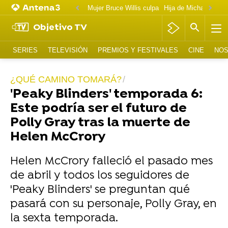
Mujer Bruce Willis culpa
Objetivo TV
SERIES
TELEVISIÓN
PREMIOS Y FESTIVALES
CINE
NOS
¿QUÉ CAMINO TOMARÁ?
'Peaky Blinders' temporada 6:
Este podría ser el futuro de
Polly Gray tras la muerte de
Helen McCrory
Helen McCrory falleció el pasado mes
de abril y todos los seguidores de
'Peaky Blinders' se preguntan qué
pasará con su personaje, Polly Gray, en
la sexta temporada.