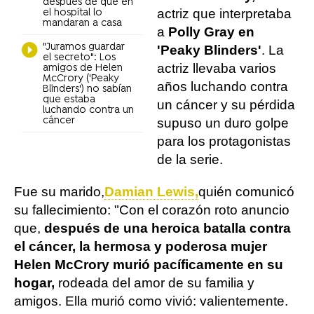
después de que en
actriz que interpretaba
el hospital lo
mandaran a casa
a
Polly Gray en
"Juramos guardar
'Peaky Blinders'
. La
el secreto": Los
actriz llevaba varios
amigos de Helen
McCrory ('Peaky
años luchando contra
Blinders') no sabían
que estaba
un cáncer y su pérdida
luchando contra un
cáncer
supuso un duro golpe
para los protagonistas
de la serie.
Fue su marido,
Damian Lewis,
quién comunicó
su fallecimiento: "Con el corazón roto anuncio
que,
después de una heroica batalla contra
el cáncer, la hermosa y poderosa mujer
Helen McCrory murió pacíficamente en su
hogar,
rodeada del amor de su familia y
amigos. Ella murió como vivió: valientemente.