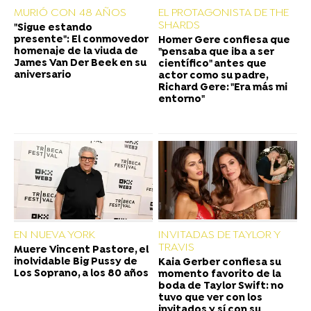
MURIÓ CON 48 AÑOS
EL PROTAGONISTA DE THE
SHARDS
"Sigue estando
presente": El conmovedor
Homer Gere confiesa que
homenaje de la viuda de
"pensaba que iba a ser
James Van Der Beek en su
científico" antes que
aniversario
actor como su padre,
Richard Gere: "Era más mi
entorno"
EN NUEVA YORK
INVITADAS DE TAYLOR Y
TRAVIS
Muere Vincent Pastore, el
inolvidable Big Pussy de
Kaia Gerber confiesa su
Los Soprano, a los 80 años
momento favorito de la
boda de Taylor Swift: no
tuvo que ver con los
invitados y sí con su