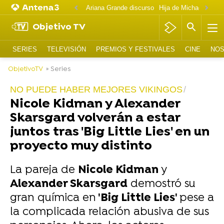
Ariana Grande discurso
Objetivo TV
SERIES
TELEVISIÓN
PREMIOS Y FESTIVALES
CINE
NOS
ObjetivoTV
» Series
NO PUEDE HABER MEJORES VIKINGOS
Nicole Kidman y Alexander
Skarsgard volverán a estar
juntos tras 'Big Little Lies' en un
proyecto muy distinto
La pareja de
Nicole Kidman
y
Alexander Skarsgard
demostró su
gran química en
'Big Little Lies'
pese a
la complicada relación abusiva de sus