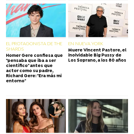
EL PROTAGONISTA DE THE
EN NUEVA YORK
SHARDS
Muere Vincent Pastore, el
inolvidable Big Pussy de
Homer Gere confiesa que
Los Soprano, a los 80 años
"pensaba que iba a ser
científico" antes que
actor como su padre,
Richard Gere: "Era más mi
entorno"