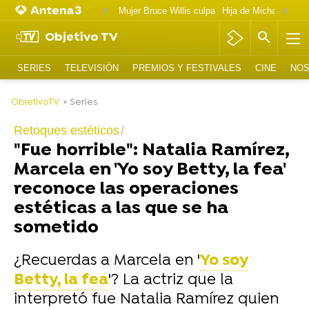
Mujer Bruce Willis culpa
Objetivo TV
SERIES
TELEVISIÓN
PREMIOS Y FESTIVALES
CINE
NOS
-
ObjetivoTV
» Series
Retoques estéticos
"Fue horrible": Natalia Ramírez,
Marcela en 'Yo soy Betty, la fea'
reconoce las operaciones
estéticas a las que se ha
sometido
¿Recuerdas a Marcela en '
Yo soy
Betty, la fea
'? La actriz que la
interpretó fue Natalia Ramírez quien