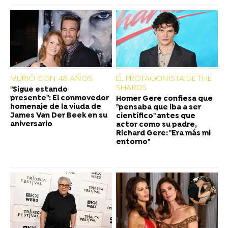
MURIÓ CON 48 AÑOS
EL PROTAGONISTA DE THE
SHARDS
"Sigue estando
presente": El conmovedor
Homer Gere confiesa que
homenaje de la viuda de
"pensaba que iba a ser
James Van Der Beek en su
científico" antes que
aniversario
actor como su padre,
Richard Gere: "Era más mi
entorno"