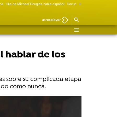
lpa
Hija de Michael Douglas habla español
Documental Las chicas Gilmore
l hablar de los
lles sobre su complicada etapa
erado como nunca.