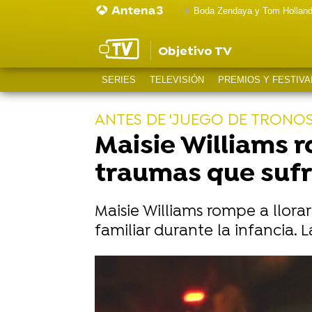
Boda Zendaya y Tom Hollan
Objetivo TV
SERIES
TELEVISIÓN
PREMIOS Y FESTIVA
ANTES DE 'JUEGO DE TRONOS
Maisie Williams r
traumas que sufr
Maisie Williams rompe a llora
familiar durante la infancia. 