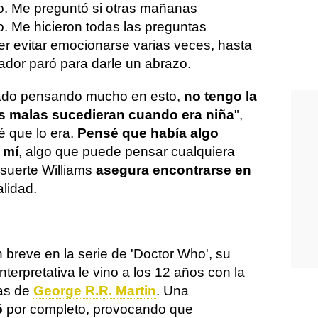
o. Me preguntó si otras mañanas
o. Me hicieron todas las preguntas
er evitar emocionarse varias veces, hasta
ador paró para darle un abrazo.
tado pensando mucho en esto,
no tengo la
s malas sucedieran cuando era niña
",
é que lo era.
Pensé que había algo
 mí
, algo que puede pensar cualquiera
 suerte Williams
asegura encontrarse en
alidad.
 breve en la serie de 'Doctor Who', su
nterpretativa le vino a los 12 años con la
las de
George R.R. Martin
. Una
ó
por completo, provocando que