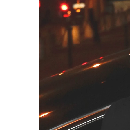
Juan Carlos Aldarias
Madrid
Publicado:
27 de septiembre de 2022, 
La actriz
Más información
audiencia
Maisie Williams
Stark
en l
siempre pensó que
Arya Stark era queer
la intérpr
en 'Juego de Tronos':