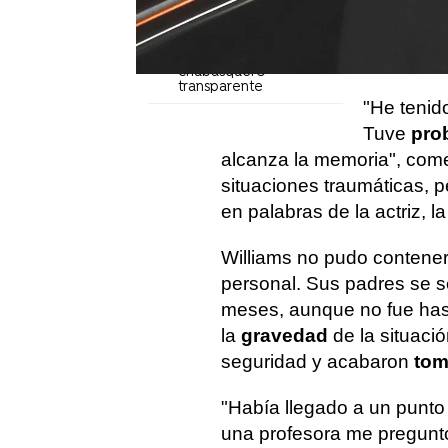
crecía. S
"Me sorprendió"
un CEO' de
El atrevido topless de
Maisie Williams con un
paterna du
chubasquero
transparente
"He teni
Tuve
pro
alcanza la memoria", come
situaciones traumáticas, p
en palabras de la actriz, la
Williams no pudo contener
personal. Sus padres se 
meses, aunque no fue has
la
gravedad
de la situaci
seguridad y acabaron
tom
"Había llegado a un punto
una profesora me preguntó