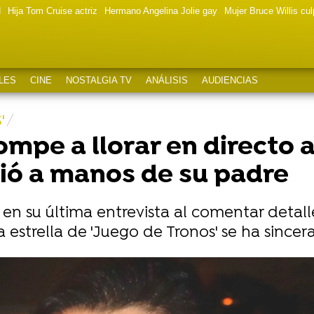
d
Hija Tom Cruise actriz
Hermano Angelina Jolie gay
Mujer Bruce Willis cu
LES
CINE
NOSTALGIA TV
ANÁLISIS
AUDIENCIAS
'
ompe a llorar en directo a
ió a manos de su padre
r en su última entrevista al comentar deta
La estrella de 'Juego de Tronos' se ha sinc