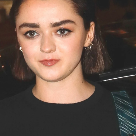
Whatsapp
Facebook
X
Flipboa
13:15
Maisie Williams
se ganó el cariño de la
 gracias a su genial trabajo como
Arya
a serie de 'Juego de Tronos'. Sin embargo,
ete
no lo ha tenido nada fácil
mientras