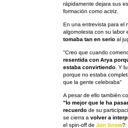
rápidamente dejara sus es
formación como actriz.
En una entrevista para el
algo
molesta con su labor 
tomaba tan en serio
al j
"Creo que cuando comencé
resentida con Arya porq
estaba convirtiendo
. Y 
porque no estaba complet
que la gente celebraba"
A pesar de ello también co
"lo mejor que le ha pas
recuerdo
de su participac
se cierra a
volver a inter
el spin-off de
Jon Snow
?