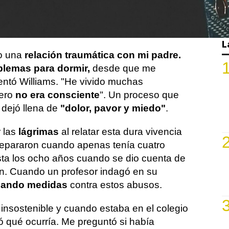
egún comentaba en el podcast 'Diario de
 Steven Barlett, sufrió una difícil relación
rante la infancia.
L
do una
relación traumática con mi padre.
blemas para dormir,
desde que me
ntó Williams. "He vivido muchas
ero
no era consciente
". Un proceso que
 dejó llena de
"dolor, pavor y miedo"
.
 las
lágrimas
al relatar esta dura vivencia
separaron cuando apenas tenía cuatro
ta los ocho años cuando se dio cuenta de
ón. Cuando un profesor indagó en su
ando medidas
contra estos abusos.
 insostenible y cuando estaba en el colegio
 qué ocurría. Me preguntó si había