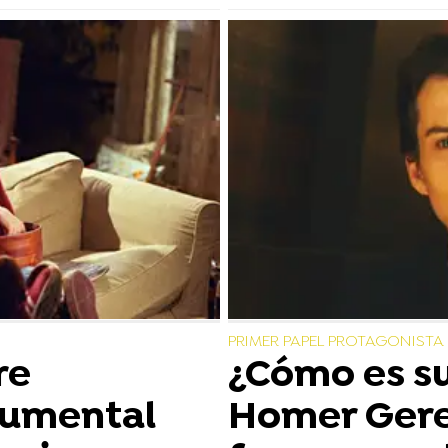
PRIMER PAPEL PROTAGONISTA
re
¿Cómo es su
cumental
Homer Gere