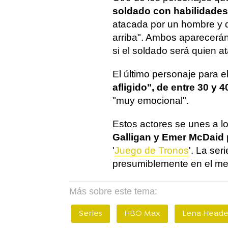
soldado con habilidade
atacada por un hombre y q
arriba". Ambos aparecerá
si el soldado será quien a
El último personaje para 
afligido", de entre 30 y 
"muy emocional".
Estos actores se unes a l
Galligan y Emer McDaid
'
Juego de Tronos
'. La se
presumiblemente en el mes
Más sobre este tema:
Series
HBO Max
Lena Head