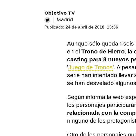
Objetivo TV
Madrid
Publicado:
24 de abril de 2018, 13:36
Aunque sólo quedan seis c
en el
Trono de Hierro
, l
casting para 8 nuevos p
'
Juego de Tronos
'. A pes
serie han intentado llevar
se han desvelado algunos
Según informa la web esp
los personajes participar
relacionada con la compr
ninguno de los protagonis
Otro de los personajes q