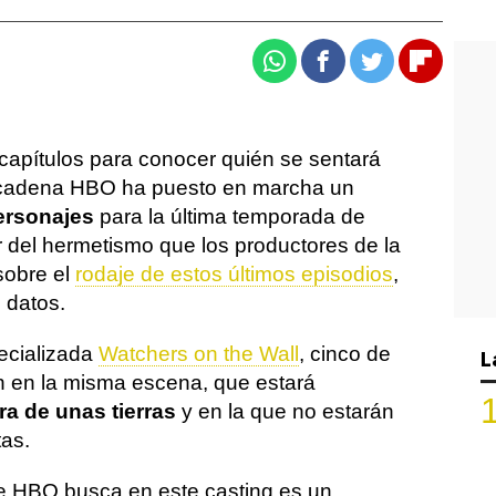
Whatsapp
Facebook
Twitter
Flipboa
apítulos para conocer quién se sentará
a cadena HBO ha puesto en marcha un
ersonajes
para la última temporada de
ar del hermetismo que los productores de la
 sobre el
rodaje de estos últimos episodios
,
 datos.
ecializada
Watchers on the Wall
, cinco de
L
án en la misma escena, que estará
a de unas tierras
y en la que no estarán
tas.
ue HBO busca en este casting es un