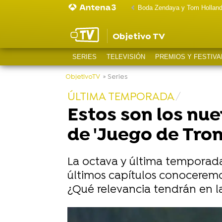
Boda Zendaya y Tom Hollan
Objetivo TV
SERIES
TELEVISIÓN
PREMIOS Y FESTIVA
ObjetivoTV
» Series
ÚLTIMA TEMPORADA
Estos son los nue
de 'Juego de Tron
La octava y última temporada
últimos capítulos conoceremos
¿Qué relevancia tendrán en la
-