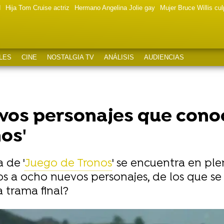
d
Hija Tom Cruise actriz
Hermano Angelina Jolie gay
Mujer Bruce Willis cu
LES
CINE
NOSTALGIA TV
ANÁLISIS
AUDIENCIAS
vos personajes que conoc
os'
 de '
Juego de Tronos
' se encuentra en plen
 a ocho nuevos personajes, de los que se 
 trama final?