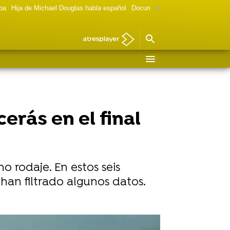
lpa
Hija de Michael Douglas habla español
Documental Las chicas Gilmore
erás en el final
o rodaje. En estos seis
han filtrado algunos datos.