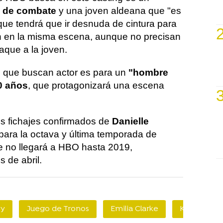
s de combate
y una joven aldeana que "es
ue tendrá que ir desnuda de cintura para
n en la misma escena, aunque no precisan
taque a la joven.
el que buscan actor es para un
"hombre
40 años
, que protagonizará una escena
os fichajes confirmados de
Danielle
para la octava y última temporada de
rie no llegará a HBO hasta 2019,
 de abril.
ey
Juego de Tronos
Emilia Clarke
Kit Haringt