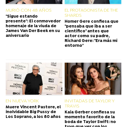
MURIÓ CON 48 AÑOS
EL PROTAGONISTA DE THE
SHARDS
"Sigue estando
presente": El conmovedor
Homer Gere confiesa que
homenaje de la viuda de
"pensaba que iba a ser
James Van Der Beek en su
científico" antes que
aniversario
actor como su padre,
Richard Gere: "Era más mi
entorno"
EN NUEVA YORK
INVITADAS DE TAYLOR Y
TRAVIS
Muere Vincent Pastore, el
inolvidable Big Pussy de
Kaia Gerber confiesa su
Los Soprano, a los 80 años
momento favorito de la
boda de Taylor Swift: no
tuvo que ver con los