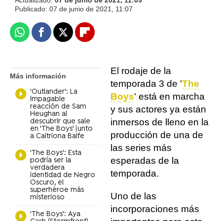
Actualizado:
07 de junio de 2021, 11:09
Publicado:
07 de junio de 2021, 11:07
Whatsapp
Facebook
X
Flipboard
El rodaje de la
Más información
temporada 3 de '
The
'Outlander': La
Boys
' está en marcha
impagable
reacción de Sam
y sus actores ya están
Heughan al
inmersos de lleno en la
descubrir que sale
en 'The Boys' junto
producción de una de
a Caitriona Balfe
las series más
'The Boys': Esta
esperadas de la
podría ser la
verdadera
temporada.
identidad de Negro
Oscuro, el
superhéroe más
Uno de las
misterioso
incorporaciones más
'The Boys': Aya