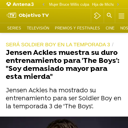
Mujer Bruce Willis culpa
Objetivo TV
SERIES
TELEVISIÓN
PREMIOS Y FESTIVALES
CINE
NOS
SERÁ SOLDIER BOY EN LA TEMPORADA 3
Jensen Ackles muestra su duro
entrenamiento para 'The Boys':
"Soy demasiado mayor para
esta mierda"
Jensen Ackles ha mostrado su
entrenamiento para ser Soldier Boy en
la temporada 3 de 'The Boys'.