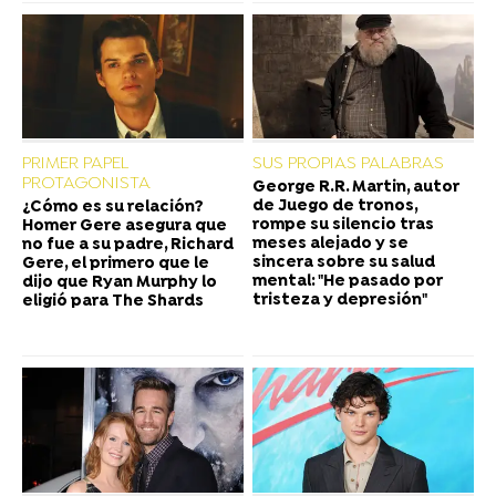
PRIMER PAPEL
SUS PROPIAS PALABRAS
PROTAGONISTA
George R.R. Martin, autor
de Juego de tronos,
¿Cómo es su relación?
rompe su silencio tras
Homer Gere asegura que
meses alejado y se
no fue a su padre, Richard
sincera sobre su salud
Gere, el primero que le
mental: "He pasado por
dijo que Ryan Murphy lo
tristeza y depresión"
eligió para The Shards