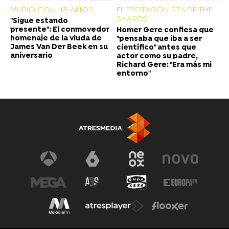
MURIÓ CON 48 AÑOS
EL PROTAGONISTA DE THE
SHARDS
"Sigue estando
presente": El conmovedor
Homer Gere confiesa que
homenaje de la viuda de
"pensaba que iba a ser
James Van Der Beek en su
científico" antes que
aniversario
actor como su padre,
Richard Gere: "Era más mi
entorno"