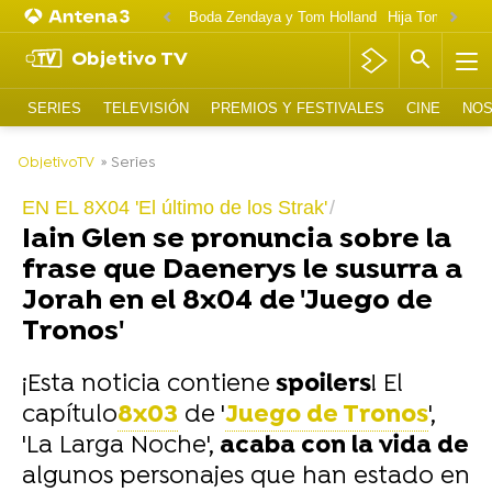
Boda Zendaya y Tom Holland
Hija Tom Cruise 
Objetivo TV
SERIES
TELEVISIÓN
PREMIOS Y FESTIVALES
CINE
NOS
-
ObjetivoTV
» Series
EN EL 8X04 'El último de los Strak'
Iain Glen se pronuncia sobre la
frase que Daenerys le susurra a
Jorah en el 8x04 de 'Juego de
Tronos'
¡Esta noticia contiene
spoilers
! El
capítulo
8x03
de '
Juego de Tronos
',
'La Larga Noche',
acaba con la vida de
algunos personajes que han estado en