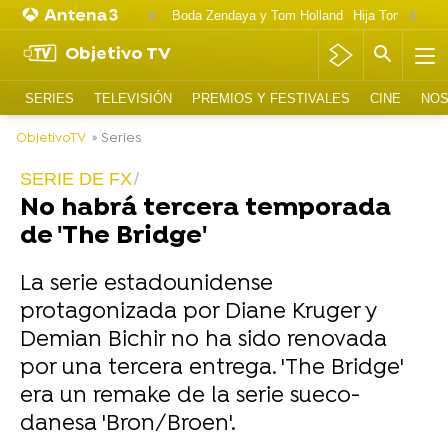
Boda Zendaya y Tom Holland
Hija Tom Cruise 
Objetivo TV
SERIES
TELEVISIÓN
PREMIOS Y FESTIVALES
CINE
NOS
ObjetivoTV
» Series
SERIE DE FX
No habrá tercera temporada
de 'The Bridge'
La serie estadounidense
protagonizada por Diane Kruger y
Demian Bichir no ha sido renovada
por una tercera entrega. 'The Bridge'
era un remake de la serie sueco-
danesa 'Bron/Broen'.