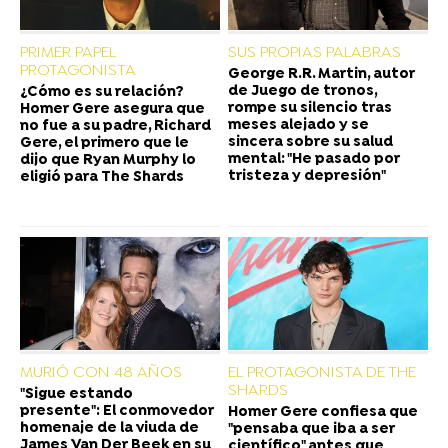
PRIMER PAPEL
SUS PROPIAS PALABRAS
PROTAGONISTA
George R.R. Martin, autor
de Juego de tronos,
¿Cómo es su relación?
rompe su silencio tras
Homer Gere asegura que
meses alejado y se
no fue a su padre, Richard
sincera sobre su salud
Gere, el primero que le
mental: "He pasado por
dijo que Ryan Murphy lo
tristeza y depresión"
eligió para The Shards
MURIÓ CON 48 AÑOS
EL PROTAGONISTA DE THE
SHARDS
"Sigue estando
presente": El conmovedor
Homer Gere confiesa que
homenaje de la viuda de
"pensaba que iba a ser
James Van Der Beek en su
científico" antes que