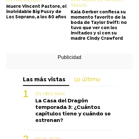
EN NUEVA YORK
INVITADAS DE TAYLOR Y
TRAVIS
Muere Vincent Pastore, el
inolvidable Big Pussy de
Kaia Gerber confiesa su
Los Soprano, a los 80 años
momento favorito de la
boda de Taylor Swift: no
tuvo que ver con los
invitados y sí con su
madre Cindy Crawford
Las más vistas
Lo último
EN HBO MAX
La Casa del Dragón
temporada 3: ¿Cuántos
capítulos tiene y cuándo se
estrenan?