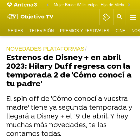
Mujer Bruce Willis culpa
Objetivo TV
SERIES
TELEVISIÓN
PREMIOS Y FESTIVALES
CINE
NOS
NOVEDADES PLATAFORMAS
Estrenos de Disney + en abril
2023: Hilary Duff regresa con la
temporada 2 de 'Cómo conocí a
tu padre'
El spin off de 'Cómo conocí a vuestra
madre' tiene ya segunda temporada y
llegará a Disney + el 19 de abril. Y hay
muchas más novedades, te las
contamos todas.