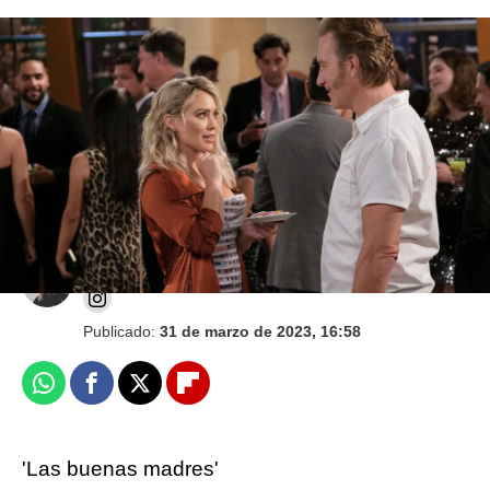
Roy Disney, el desconocido hermano mayor
de Walt Disney que tomó las riendas del
imperio tras su muerte
Jessica Cánovas
Publicado:
31 de marzo de 2023, 16:58
Whatsapp
Facebook
X
Flipboard
'Las buenas madres'