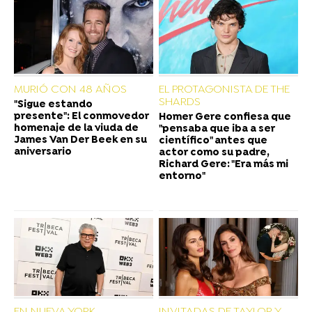
MURIÓ CON 48 AÑOS
EL PROTAGONISTA DE THE
SHARDS
"Sigue estando
presente": El conmovedor
Homer Gere confiesa que
homenaje de la viuda de
"pensaba que iba a ser
James Van Der Beek en su
científico" antes que
aniversario
actor como su padre,
Richard Gere: "Era más mi
entorno"