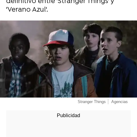
definitivo entre 'Stranger Things' y
'Verano Azul'.
-
Stranger Things
Agencias