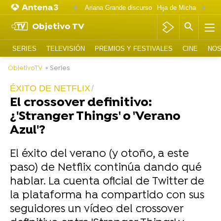
Ariana Grande discurso
Objetivo TV
SERIES
TELEVISIÓN
PREMIOS Y FESTIVALES
CINE
NOS
ObjetivoTV
» Series
ÉXITO DE NETFLIX
El crossover definitivo:
¿'Stranger Things' o 'Verano
Azul'?
El éxito del verano (y otoño, a este
paso) de Netflix continúa dando qué
hablar. La cuenta oficial de Twitter de
la plataforma ha compartido con sus
seguidores un vídeo del crossover