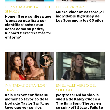
EL PROTAGONISTA DE THE
EN NUEVA YORK
SHARDS
Muere Vincent Pastore, el
inolvidable Big Pussy de
Homer Gere confiesa que
Los Soprano, a los 80 años
"pensaba que iba a ser
científico" antes que
actor como su padre,
Richard Gere: "Era más mi
entorno"
INVITADAS DE TAYLOR Y
EN EL MULTIVERSO DEL
TRAVIS
SPIN-OFF
Kaia Gerber confiesa su
¡Sorpresa! Así ha sido la
momento favorito de la
vuelta de Kaley Cuoco a
boda de Taylor Swift: no
The Bing Bang Theory en
tuvo que ver con los
su spin-off Stuart Fails to