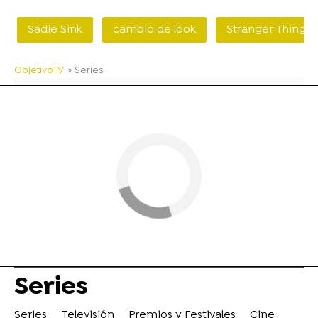
Sadie Sink
cambio de look
Stranger Things
ObjetivoTV
» Series
Series
Series
Televisión
Premios y Festivales
Cine