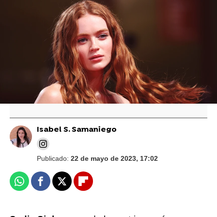
Los guionistas de 'Stranger Things' revelan
una pista clave sobre el destino de Max
De 'Stranger Things' a 'The Last of Us': Así
está afectando la huelga de guionistas a tus
series favoritas
Isabel S. Samaniego
Publicado:
22 de mayo de 2023, 17:02
Whatsapp
Facebook
X
Flipboard