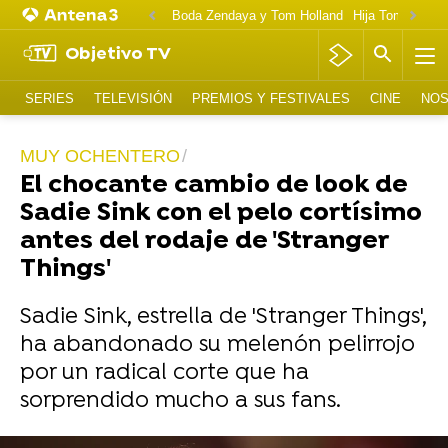
Boda Zendaya y Tom Holland
Hija Tom Cruise 
Objetivo TV
SERIES
TELEVISIÓN
PREMIOS Y FESTIVALES
CINE
NOS
MUY OCHENTERO
El chocante cambio de look de
Sadie Sink con el pelo cortísimo
antes del rodaje de 'Stranger
Things'
Sadie Sink, estrella de 'Stranger Things',
ha abandonado su melenón pelirrojo
por un radical corte que ha
sorprendido mucho a sus fans.