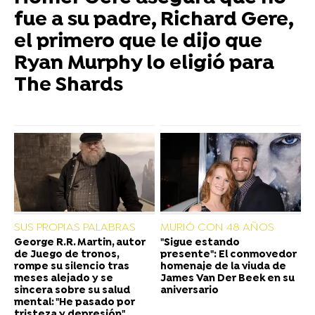
fue a su padre, Richard Gere,
el primero que le dijo que
Ryan Murphy lo eligió para
The Shards
SUS PROPIAS PALABRAS
MURIÓ CON 48 AÑOS
George R.R. Martin, autor
"Sigue estando
de Juego de tronos,
presente": El conmovedor
rompe su silencio tras
homenaje de la viuda de
meses alejado y se
James Van Der Beek en su
sincera sobre su salud
aniversario
mental: "He pasado por
tristeza y depresión"