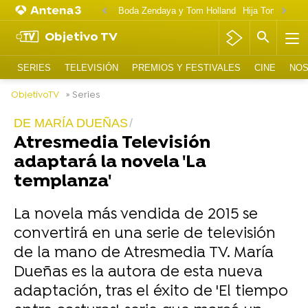
Boda Zendaya y Tom Holland
Hija Tom Cruise 
Objetivo TV
SERIES
TELEVISIÓN
PREMIOS Y FESTIVALES
CINE
NOS
ObjetivoTV
» Series
DE MARÍA DUEÑAS
Atresmedia Televisión
adaptará la novela 'La
templanza'
La novela más vendida de 2015 se
convertirá en una serie de televisión
de la mano de Atresmedia TV. María
Dueñas es la autora de esta nueva
adaptación, tras el éxito de 'El tiempo