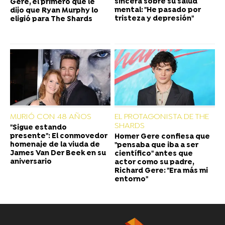
sincera sobre su salud
Gere, el primero que le
mental: "He pasado por
dijo que Ryan Murphy lo
tristeza y depresión"
eligió para The Shards
MURIÓ CON 48 AÑOS
EL PROTAGONISTA DE THE
SHARDS
"Sigue estando
presente": El conmovedor
Homer Gere confiesa que
homenaje de la viuda de
"pensaba que iba a ser
James Van Der Beek en su
científico" antes que
aniversario
actor como su padre,
Richard Gere: "Era más mi
entorno"