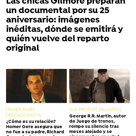
Las chicas Gilmore preparan
un documental por su 25
aniversario: imágenes
inéditas, dónde se emitirá y
quién vuelve del reparto
original
PRIMER PAPEL
SUS PROPIAS PALABRAS
PROTAGONISTA
George R.R. Martin, autor
de Juego de tronos,
¿Cómo es su relación?
rompe su silencio tras
Homer Gere asegura que
meses alejado y se
no fue a su padre, Richard