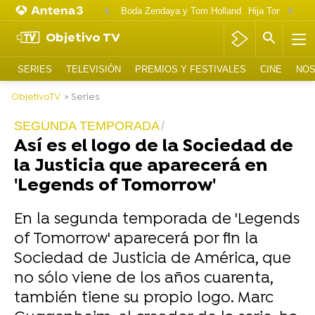
Boda Zendaya y Tom Holland
Hija Tom Cruise 
Objetivo TV
SERIES
TELEVISIÓN
PREMIOS Y FESTIVALES
CINE
NOS
ObjetivoTV
» Series
SEGUNDA TEMPORADA
Así es el logo de la Sociedad de
la Justicia que aparecerá en
'Legends of Tomorrow'
En la segunda temporada de 'Legends
of Tomorrow' aparecerá por fin la
Sociedad de Justicia de América, que
no sólo viene de los años cuarenta,
también tiene su propio logo. Marc