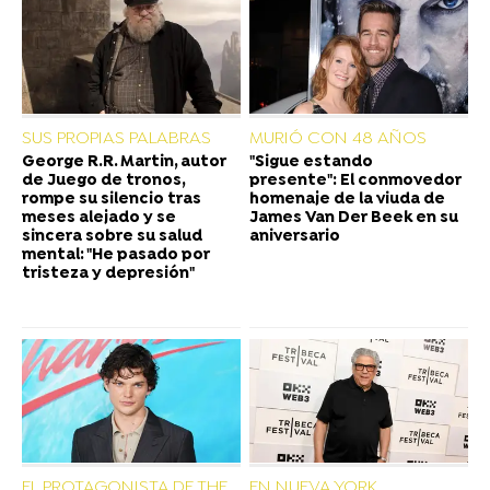
SUS PROPIAS PALABRAS
MURIÓ CON 48 AÑOS
George R.R. Martin, autor
"Sigue estando
de Juego de tronos,
presente": El conmovedor
rompe su silencio tras
homenaje de la viuda de
meses alejado y se
James Van Der Beek en su
sincera sobre su salud
aniversario
mental: "He pasado por
tristeza y depresión"
EL PROTAGONISTA DE THE
EN NUEVA YORK