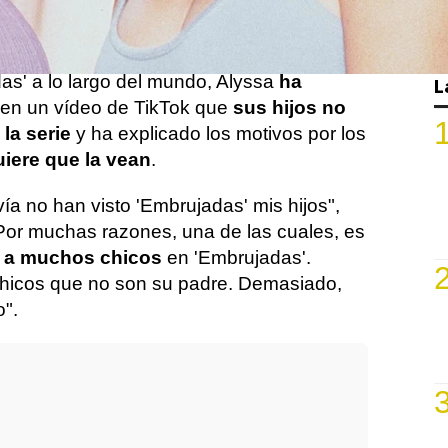
 en una ficción de culto.
esar del reconocimiento que tiene
as' a lo largo del mundo, Alyssa
ha
L
en un vídeo de TikTok que
sus hijos no
 la serie
y ha explicado los motivos por los
iere que la vean
.
ía no han visto 'Embrujadas' mis hijos",
"Por muchas razones, una de las cuales, es
 a muchos chicos
en 'Embrujadas'.
hicos que no son su padre. Demasiado,
o".