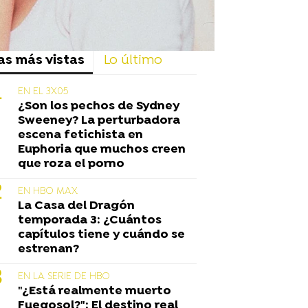
as más vistas
Lo último
EN EL 3X05
¿Son los pechos de Sydney
Sweeney? La perturbadora
escena fetichista en
Euphoria que muchos creen
que roza el porno
EN HBO MAX
La Casa del Dragón
temporada 3: ¿Cuántos
capítulos tiene y cuándo se
estrenan?
EN LA SERIE DE HBO
"¿Está realmente muerto
Fuegosol?": El destino real