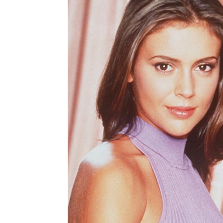
J. Carlos López Ruedas
Madrid
Publicado:
14 de marzo de 2022, 16:09
Alyssa M
Más información
a la meno
Alyssa Milano admite
en '
Embr
su "culpa" en el
enfrentamiento con
de los 90 
Shannen Doherty 15