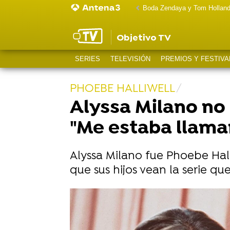
Boda Zendaya y Tom Hollan
Objetivo TV
SERIES
TELEVISIÓN
PREMIOS Y FESTIVA
PHOEBE HALLIWELL
Alyssa Milano no 
"Me estaba llama
Alyssa Milano fue Phoebe Hall
que sus hijos vean la serie qu