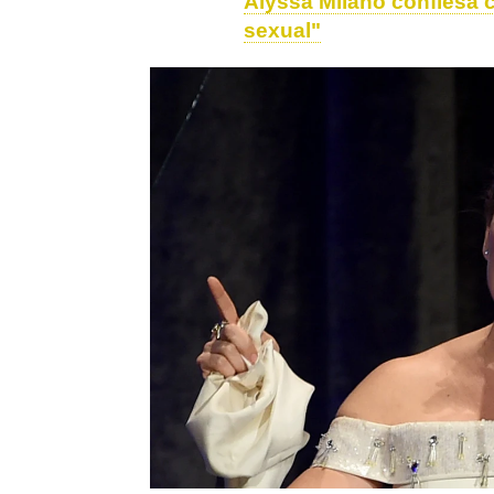
Alyssa Milano confiesa c
sexual"
embrujadas
Alyssa Milano