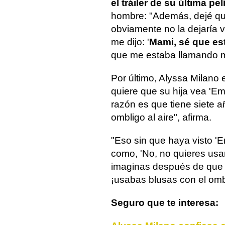
el tráiler de su última pe
hombre: "Además, dejé que 
obviamente no la dejaría ver
me dijo: '
Mami, sé que es
que me estaba llamando ma
Por último, Alyssa Milano
quiere que su hija vea 'E
razón es que tiene siete añ
ombligo al aire", afirma.
"Eso sin que haya visto '
como, 'No, no quieres usa
imaginas después de que v
¡usabas blusas con el ombli
Seguro que te interesa: