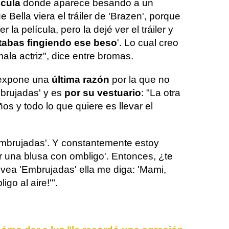
lícula
donde aparece besando a un
Bella viera el tráiler de 'Brazen', porque
 la película, pero la dejé ver el tráiler y
tabas fingiendo ese beso
'. Lo cual creo
la actriz", dice entre bromas.
 expone una
última razón
por la que no
mbrujadas' y es
por su vestuario
: "La otra
os y todo lo que quiere es llevar el
Embrujadas'. Y constantemente estoy
r una blusa con ombligo'. Entonces, ¿te
ea 'Embrujadas' ella me diga: 'Mami,
go al aire!'".