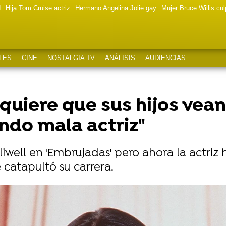
d
Hija Tom Cruise actriz
Hermano Angelina Jolie gay
Mujer Bruce Willis cu
LES
CINE
NOSTALGIA TV
ANÁLISIS
AUDIENCIAS
quiere que sus hijos vean
ndo mala actriz"
iwell en 'Embrujadas' pero ahora la actriz
e catapultó su carrera.