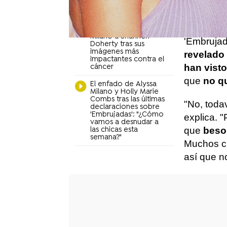
convertido
años después de
'Embrujadas'
Pero, a p
El mensaje de Alyssa
Milano a Shannen
'Embrujad
Doherty tras sus
imágenes más
revelado
impactantes contra el
han visto
cáncer
que
no qu
El enfado de Alyssa
Milano y Holly Marie
Combs tras las últimas
"No, todav
declaraciones sobre
'Embrujadas': "¿Cómo
explica. 
vamos a desnudar a
que
beso
las chicas esta
semana?"
Muchos c
así que n