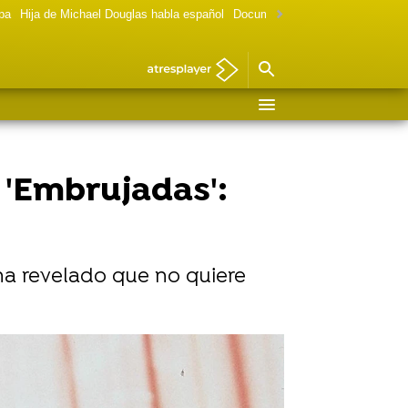
lpa
Hija de Michael Douglas habla español
Documental Las chicas Gilmore
 'Embrujadas':
 ha revelado que no quiere