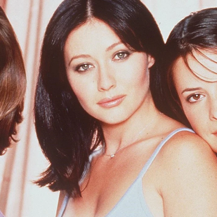
Whatsapp
Facebook
X
Flipboa
ilano
siempre será recordada por dar vida
r de las tres hermanas Halliwell, Phoebe,
ujadas
'. La serie fue todo un éxito a finales
y principios de los 2000. Y, ahora, se ha