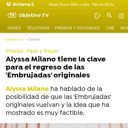
Mujer Bruce Willis culpa
Objetivo TV
SERIES
TELEVISIÓN
PREMIOS Y FESTIVALES
CINE
NOS
ObjetivoTV
» Series
Phoebe, Piper y Paige
Alyssa Milano tiene la clave
para el regreso de las
'Embrujadas' originales
Alyssa Milano
ha hablado de la
posibilidad de que las 'Embrujadas'
originales vuelvan y la idea que ha
mostrado es muy factible.
-