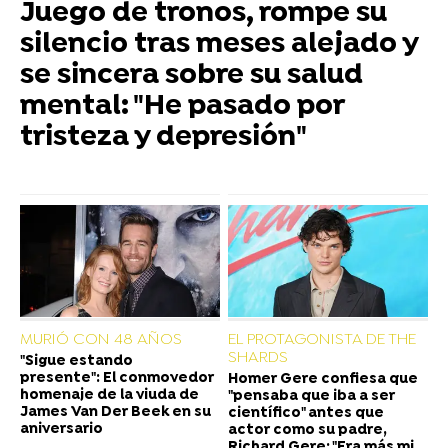
Juego de tronos, rompe su
silencio tras meses alejado y
se sincera sobre su salud
mental: "He pasado por
tristeza y depresión"
MURIÓ CON 48 AÑOS
EL PROTAGONISTA DE THE
SHARDS
"Sigue estando
presente": El conmovedor
Homer Gere confiesa que
homenaje de la viuda de
"pensaba que iba a ser
James Van Der Beek en su
científico" antes que
aniversario
actor como su padre,
Richard Gere: "Era más mi