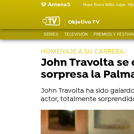
Mujer Bruce Willis culpa
Hij
Objetivo TV
SERIES
TELEVISIÓN
PREMIOS Y FESTIVA
HOMENAJE A SU CARRERA
John Travolta se 
sorpresa la Palm
John Travolta ha sido galard
actor, totalmente sorprendid
Olivia Newton-John y John Travolt