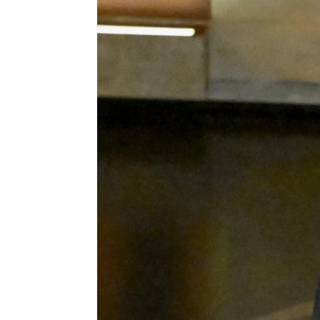
Miguel Toba
|
EFE
Publicado:
16 de mayo de 2026, 10:36
John Travolta
ha vivido 
carrera durante el
Festiva