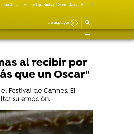
o Joe Jonas
Homer hijo Richard Gere
Javier Bardem política
Marilyn Monr
as al recibir por
más que un Oscar"
l Festival de Cannes. El
ltar su emoción.
Vídeo: Reuters | Foto: Gtres
 sentía atraído por ella"