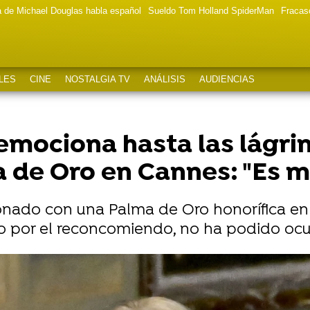
a de Michael Douglas habla español
Sueldo Tom Holland SpiderMan
Fracas
LES
CINE
NOSTALGIA TV
ANÁLISIS
AUDIENCIAS
emociona hasta las lágrim
a de Oro en Cannes: "Es 
onado con una Palma de Oro honorífica en e
o por el reconcomiendo, no ha podido ocu
a habrían sido pareja de no ser por este motivo: "Se