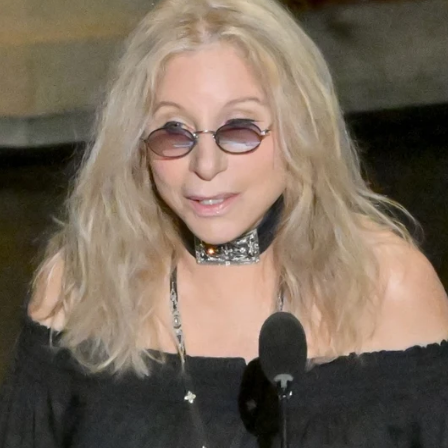
Whatsapp
Facebook
X
Flipboa
uno de los momentos más emotivos de su
l de Cannes
. El actor ha sido sorprendido