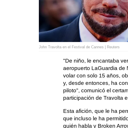
John Travolta en el Festival de Cannes | Reuters
"De niño, le encantaba ve
aeropuerto LaGuardia de 
volar con solo 15 años, ob
y, desde entonces, ha co
piloto", comunicó el cert
participación de Travolta
Esta afición, que le ha pe
que incluso le ha permitido
quién habla y Broken Arro