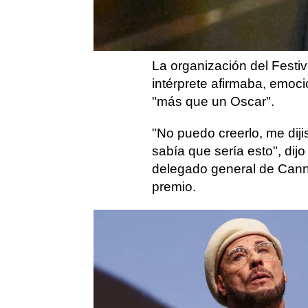
este viernes 15 de mayo 
estreno de su ópera prima
La organización del Festiv
intérprete afirmaba, emoc
"más que un Oscar".
"No puedo creerlo, me dij
sabía que sería esto", dij
delegado general de Canne
premio.