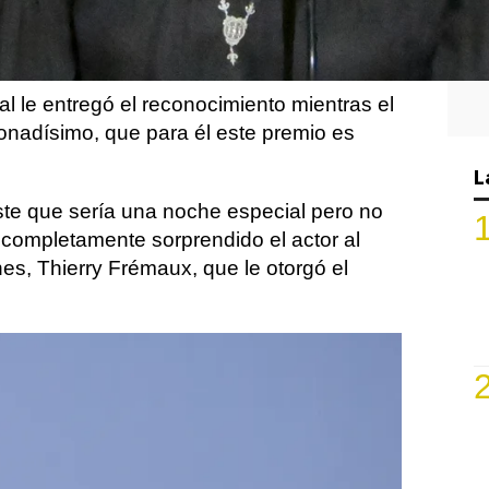
con la
Palma de Oro honorífica
antes del
 como director,
Ven a volar conmigo
.
al le entregó el reconocimiento mientras el
ionadísimo, que para él este premio es
L
iste que sería una noche especial pero no
o completamente sorprendido el actor al
s, Thierry Frémaux, que le otorgó el