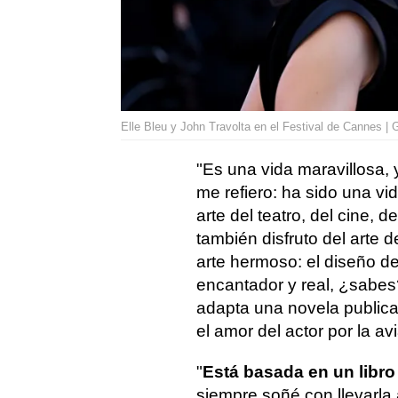
Elle Bleu y John Travolta en el Festival de Cannes | 
"Es una vida maravillosa, y
me refiero: ha sido una vi
arte del teatro, del cine, d
también disfruto del arte d
arte hermoso: el diseño de
encantador y real, ¿sabes
adapta una novela publicad
el amor del actor por la av
"
Está basada en un libro
siempre soñé con llevarla