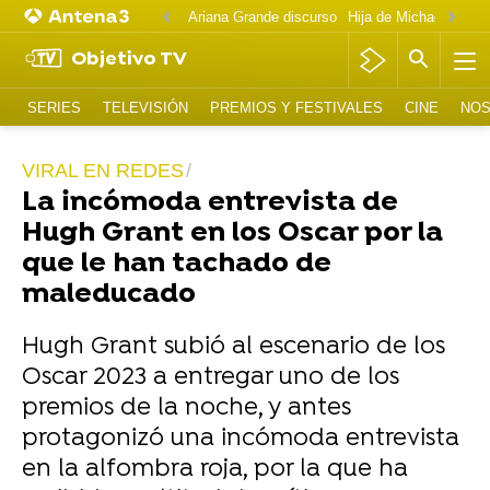
Ariana Grande discurso
Objetivo TV
SERIES
TELEVISIÓN
PREMIOS Y FESTIVALES
CINE
NOS
VIRAL EN REDES
La incómoda entrevista de
Hugh Grant en los Oscar por la
que le han tachado de
maleducado
Hugh Grant subió al escenario de los
Oscar 2023 a entregar uno de los
premios de la noche, y antes
protagonizó una incómoda entrevista
en la alfombra roja, por la que ha