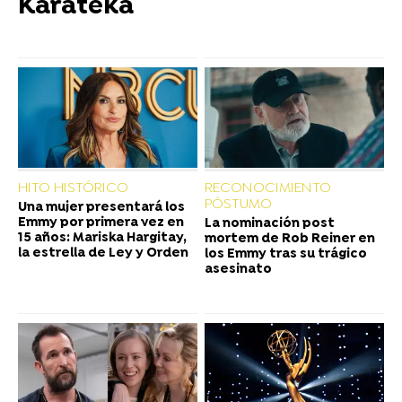
Karateka
HITO HISTÓRICO
RECONOCIMIENTO
PÓSTUMO
Una mujer presentará los
Emmy por primera vez en
La nominación post
15 años: Mariska Hargitay,
mortem de Rob Reiner en
la estrella de Ley y Orden
los Emmy tras su trágico
asesinato