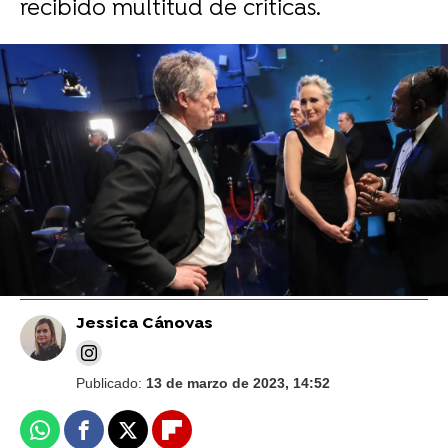
recibido multitud de críticas.
El momento loco de Hugh Grant en directo en
los Oscar: "Soy básicamente un escroto"
'Glass Onion': Daniel Craig y Rian Johnsn nos
hablan de ESE cameo espectacular que
confirma que el detective es gay
Jessica Cánovas
Publicado:
13 de marzo de 2023, 14:52
Whatsapp
Facebook
X
Flipboard