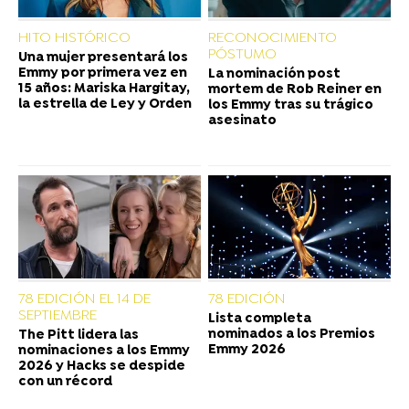
HITO HISTÓRICO
RECONOCIMIENTO
PÓSTUMO
Una mujer presentará los
Emmy por primera vez en
La nominación post
15 años: Mariska Hargitay,
mortem de Rob Reiner en
la estrella de Ley y Orden
los Emmy tras su trágico
asesinato
78 EDICIÓN EL 14 DE
78 EDICIÓN
SEPTIEMBRE
Lista completa
nominados a los Premios
The Pitt lidera las
Emmy 2026
nominaciones a los Emmy
2026 y Hacks se despide
con un récord