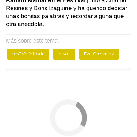
Ramon Mainat en el FesTVal
junto a Antonio
Resines y Boris Izaguirre y ha querido dedicar
unas bonitas palabras y recordar alguna que
otra anécdota.
Más sobre este tema:
fesTVal Vitoria
la voz
Eva González