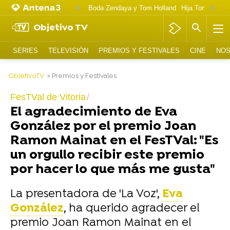
Boda Zendaya y Tom Holland
Hija Tom Cruise 
Objetivo TV
SERIES
TELEVISIÓN
PREMIOS Y FESTIVALES
CINE
NOS
-
ObjetivoTV
» Premios y Festivales
FesTVal de Vitoria
El agradecimiento de Eva
González por el premio Joan
Ramon Mainat en el FesTVal: "Es
un orgullo recibir este premio
por hacer lo que más me gusta"
La presentadora de 'La Voz',
Eva
González
, ha querido agradecer el
premio Joan Ramon Mainat en el