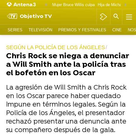
Mujer Bruce Willis culpa
Objetivo TV
SERIES
TELEVISIÓN
PREMIOS Y FESTIVALES
CINE
NOS
SEGÚN LA POLICÍA DE LOS ÁNGELES
Chris Rock se niega a denunciar
a Will Smith ante la policía tras
el bofetón en los Oscar
La agresión de Will Smith a Chris Rock
en los Oscar parece haber quedado
impune en términos legales. Según la
Policía de los Ángeles, el presentador
rechazó presentar una denuncia ante
su compañero después de la gala.