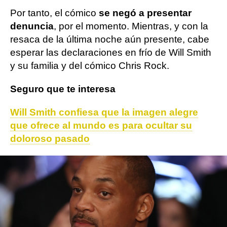
Por tanto, el cómico
se negó a presentar
denuncia
, por el momento. Mientras, y con la
resaca de la última noche aún presente, cabe
esperar las declaraciones en frío de Will Smith
y su familia y del cómico Chris Rock.
Seguro que te interesa
Will Smith confiesa que la imagen alegre
que ofrece al mundo es para ocultar su
doloroso pasado
Premios Oscar
will smith
ObjetivoTV
» Premios y Festivales