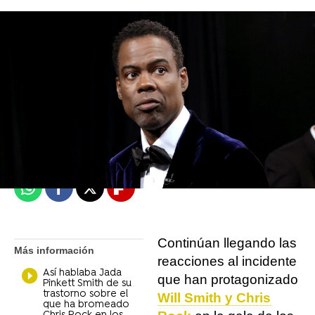
Miguel Toba
Madrid
Publicado:
28 de marzo de 2022, 12:32
Whatsapp
Facebook
X
Flipboard
Continúan llegando las
Más información
reacciones al incidente
Así hablaba Jada
que han protagonizado
Pinkett Smith de su
trastorno sobre el
Will Smith y Chris
que ha bromeado