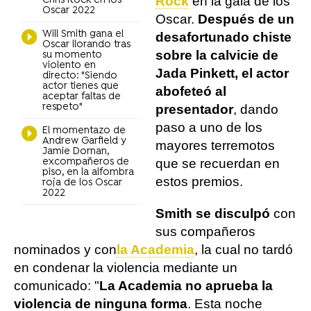
Rock
en la gala de los
Chris Rock en los
Oscar 2022
Oscar.
Después de un
Will Smith gana el
desafortunado chiste
Oscar llorando tras
sobre la calvicie de
su momento
violento en
Jada Pinkett, el actor
directo: "Siendo
actor tienes que
abofeteó al
aceptar faltas de
respeto"
presentador
, dando
paso a uno de los
El momentazo de
Andrew Garfield y
mayores terremotos
Jamie Dornan,
excompañeros de
que se recuerdan en
piso, en la alfombra
estos premios.
roja de los Oscar
2022
Smith se disculpó
con
sus compañeros
nominados y con
la Academia
, la cual no tardó
en condenar la violencia mediante un
comunicado: "
La Academia no aprueba la
violencia de ninguna forma
. Esta noche