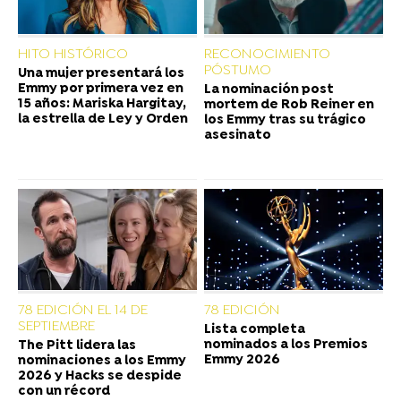
HITO HISTÓRICO
RECONOCIMIENTO
PÓSTUMO
Una mujer presentará los
Emmy por primera vez en
La nominación post
15 años: Mariska Hargitay,
mortem de Rob Reiner en
la estrella de Ley y Orden
los Emmy tras su trágico
asesinato
78 EDICIÓN EL 14 DE
78 EDICIÓN
SEPTIEMBRE
Lista completa
nominados a los Premios
The Pitt lidera las
Emmy 2026
nominaciones a los Emmy
2026 y Hacks se despide
con un récord