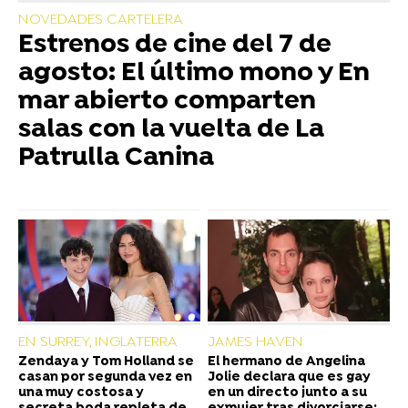
NOVEDADES CARTELERA
Estrenos de cine del 7 de
agosto: El último mono y En
mar abierto comparten
salas con la vuelta de La
Patrulla Canina
EN SURREY, INGLATERRA
JAMES HAVEN
Zendaya y Tom Holland se
El hermano de Angelina
casan por segunda vez en
Jolie declara que es gay
una muy costosa y
en un directo junto a su