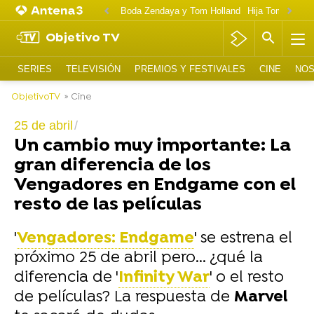
Boda Zendaya y Tom Holland
Hija Tom Cruise 
Objetivo TV
SERIES
TELEVISIÓN
PREMIOS Y FESTIVALES
CINE
NOS
ObjetivoTV
» Cine
25 de abril
Un cambio muy importante: La
gran diferencia de los
Vengadores en Endgame con el
resto de las películas
'
Vengadores: Endgame
' se estrena el
próximo 25 de abril pero... ¿qué la
diferencia de '
Infinity War
' o el resto
de películas? La respuesta de
Marvel