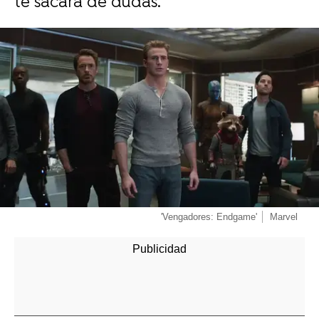
te sacará de dudas.
-
'Vengadores: Endgame'
Marvel