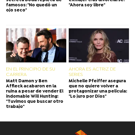
secreta boda repleta de
exmujer tras divorciarse:
famosos: "No quedó un
"Ahora soy libre"
ojo seco"
EN EL PRINCIPIO DE SU
AHORA ES ACTRIZ DE
CARRERA
SERIES
Matt Damon y Ben
Michelle Pfeiffer asegura
Affleck acabaron en la
que no quiere volver a
ruina a pesar de vender El
protagonizar una película:
indomable Will Hunting:
"Lo juro por Dios"
"Tuvimos que buscar otro
trabajo"