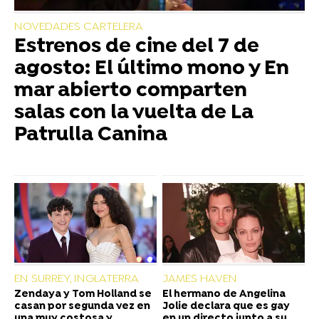
NOVEDADES CARTELERA
Estrenos de cine del 7 de
agosto: El último mono y En
mar abierto comparten
salas con la vuelta de La
Patrulla Canina
EN SURREY, INGLATERRA
JAMES HAVEN
Zendaya y Tom Holland se
El hermano de Angelina
casan por segunda vez en
Jolie declara que es gay
una muy costosa y
en un directo junto a su