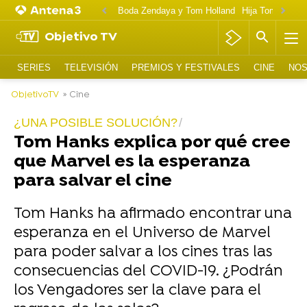
Boda Zendaya y Tom Holland
Hija Tom Cruise 
Objetivo TV
SERIES
TELEVISIÓN
PREMIOS Y FESTIVALES
CINE
NOS
ObjetivoTV
» Cine
¿UNA POSIBLE SOLUCIÓN?
Tom Hanks explica por qué cree
que Marvel es la esperanza
para salvar el cine
Tom Hanks ha afirmado encontrar una
esperanza en el Universo de Marvel
para poder salvar a los cines tras las
consecuencias del COVID-19. ¿Podrán
los Vengadores ser la clave para el