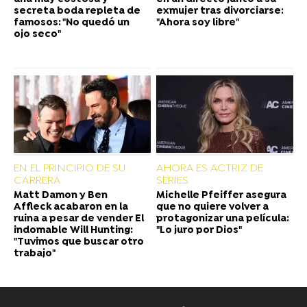
secreta boda repleta de
exmujer tras divorciarse:
famosos: "No quedó un
"Ahora soy libre"
ojo seco"
EN EL PRINCIPIO DE SU
AHORA ES ACTRIZ DE
CARRERA
SERIES
Matt Damon y Ben
Michelle Pfeiffer asegura
Affleck acabaron en la
que no quiere volver a
ruina a pesar de vender El
protagonizar una película:
indomable Will Hunting:
"Lo juro por Dios"
"Tuvimos que buscar otro
trabajo"