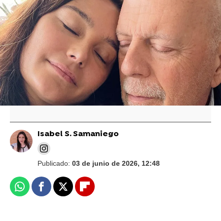
Vídeo: Getty | Foto: Instagram Emma Heming
Rumer Willis habla emocionada sobre la
enfermedad de Bruce Willis y el vínculo
con su nieta: "No sé si mis hermanas
tendrán esa oportunidad"
Isabel S. Samaniego
Publicado:
03 de junio de 2026, 12:48
Whatsapp
Facebook
X
Flipboard