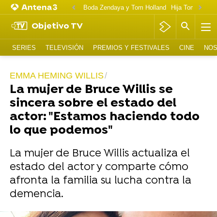
Boda Zendaya y Tom Holland
Hija Tom Cruise 
Objetivo TV
SERIES
TELEVISIÓN
PREMIOS Y FESTIVALES
CINE
NOS
EMMA HEMING WILLIS
La mujer de Bruce Willis se
sincera sobre el estado del
actor: "Estamos haciendo todo
lo que podemos"
La mujer de Bruce Willis actualiza el
estado del actor y comparte cómo
afronta la familia su lucha contra la
demencia.