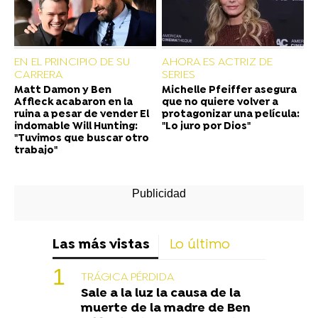
EN EL PRINCIPIO DE SU
AHORA ES ACTRIZ DE
CARRERA
SERIES
Matt Damon y Ben
Michelle Pfeiffer asegura
Affleck acabaron en la
que no quiere volver a
ruina a pesar de vender El
protagonizar una película:
indomable Will Hunting:
"Lo juro por Dios"
"Tuvimos que buscar otro
trabajo"
Las más vistas
Lo último
TRÁGICA PÉRDIDA
Sale a la luz la causa de la
muerte de la madre de Ben