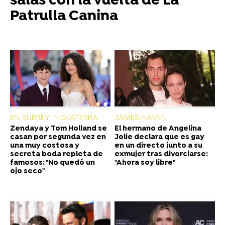
salas con la vuelta de La
Patrulla Canina
EN SURREY, INGLATERRA
JAMES HAVEN
Zendaya y Tom Holland se
El hermano de Angelina
casan por segunda vez en
Jolie declara que es gay
una muy costosa y
en un directo junto a su
secreta boda repleta de
exmujer tras divorciarse:
famosos: "No quedó un
"Ahora soy libre"
ojo seco"