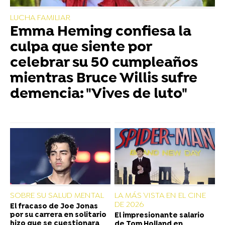
LUCHA FAMILIAR
Emma Heming confiesa la
culpa que siente por
celebrar su 50 cumpleaños
mientras Bruce Willis sufre
demencia: "Vives de luto"
SOBRE SU SALUD MENTAL
LA MÁS VISTA EN EL CINE
DE 2026
El fracaso de Joe Jonas
por su carrera en solitario
El impresionante salario
hizo que se cuestionara
de Tom Holland en