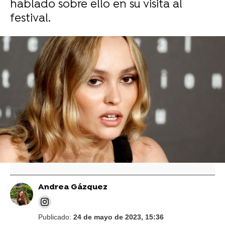
hablado sobre ello en su visita al
festival.
Johnny Depp reaparece en Cannes y sus
dientes provocan un aluvión de comentarios:
"Están podridos"
Nuevo y sensual vistazo a 'The Idol', con la
hija de Johnny Depp, Lily-Rose, y el creador
de 'Euphoria'
Andrea Gázquez
Publicado:
24 de mayo de 2023, 15:36