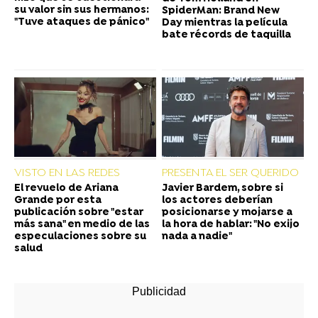
su valor sin sus hermanos:
SpiderMan: Brand New
"Tuve ataques de pánico"
Day mientras la película
bate récords de taquilla
VISTO EN LAS REDES
PRESENTA EL SER QUERIDO
El revuelo de Ariana
Javier Bardem, sobre si
Grande por esta
los actores deberían
publicación sobre "estar
posicionarse y mojarse a
más sana" en medio de las
la hora de hablar: "No exijo
especulaciones sobre su
nada a nadie"
salud