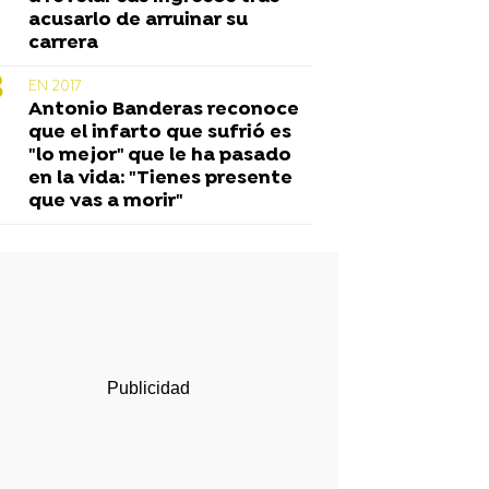
acusarlo de arruinar su
carrera
EN 2017
Antonio Banderas reconoce
que el infarto que sufrió es
"lo mejor" que le ha pasado
en la vida: "Tienes presente
que vas a morir"