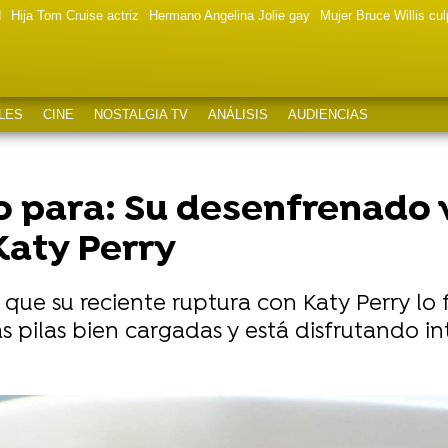
d
Hija Tom Cruise actriz
Hermano Angelina Jolie gay
Mujer Bruce Willis cu
LES
CINE
NOSTALGIA TV
ANÁLISIS
AUDIENCIAS
 para: Su desenfrenado 
Katy Perry
ue su reciente ruptura con Katy Perry lo 
las pilas bien cargadas y está disfrutando 