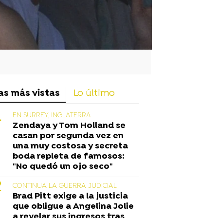
as más vistas
Lo último
EN SURREY, INGLATERRA
Zendaya y Tom Holland se
casan por segunda vez en
una muy costosa y secreta
boda repleta de famosos:
"No quedó un ojo seco"
CONTINUA LA GUERRA JUDICIAL
Brad Pitt exige a la justicia
que obligue a Angelina Jolie
a revelar sus ingresos tras