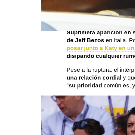
Desde que
Orlando Bloo
ruptura
, el actor lleva
un 
no haber un hueco en bla
Su
primera aparición en s
de Jeff Bezos
en Italia. 
posar junto a Katy en u
disipando cualquier rum
Pese a la ruptura, el inté
una relación cordial
y qu
"
su prioridad
común es, y