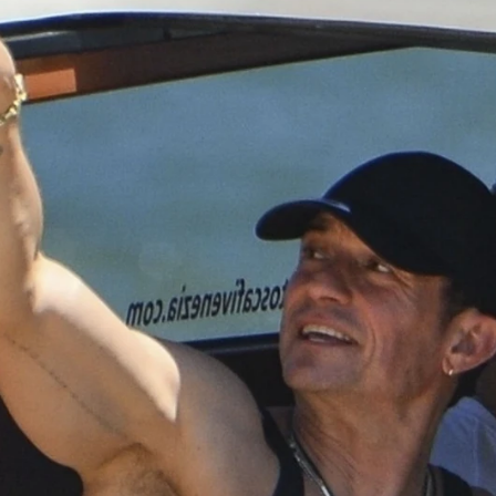
ados felices y de vacaciones juntos en sus primeras 
Whatsapp
Facebook
X
Flipboa