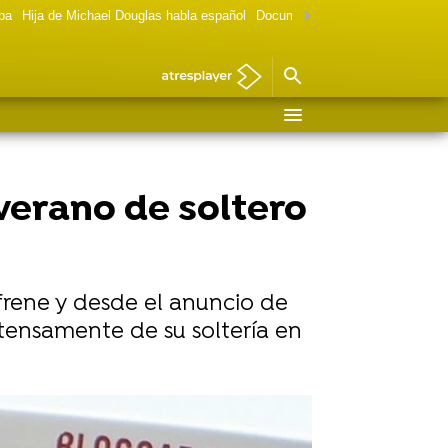
lpa
Hija de Michael Douglas habla español
Documental Las chicas Gilmore
verano de soltero
frene y desde el anuncio de
intensamente de su soltería en
Vídeo: Reuters | Foto: Gtres