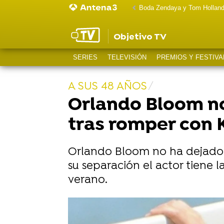
Boda Zendaya y Tom Hollan
Objetivo TV
SERIES
TELEVISIÓN
PREMIOS Y FESTIVA
A SUS 48 AÑOS
Orlando Bloom no
tras romper con 
Orlando Bloom no ha dejado q
su separación el actor tiene 
verano.