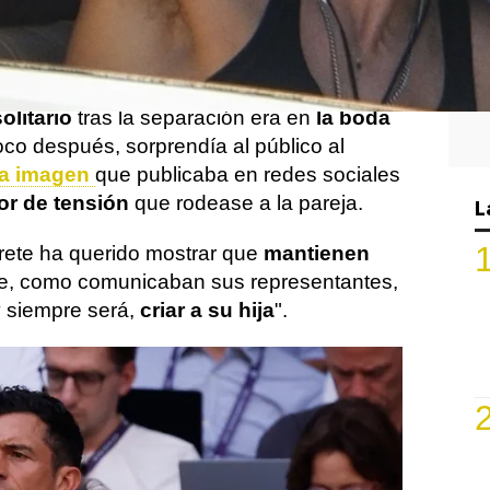
m y Katy Perry
anunciaron oficialmente
su
verano desenfrenado
, en el que parece
nco en su agenda.
olitario
tras la separación era en
la boda
Poco después, sorprendía al público al
na imagen
que publicaba en redes sociales
or de tensión
que rodease a la pareja.
L
rprete ha querido mostrar que
mantienen
e, como comunicaban sus representantes,
 siempre será,
criar a su hija
".