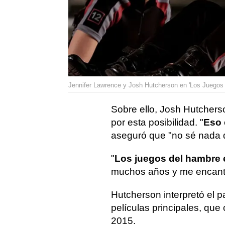
Jennifer Lawrence y Josh Hutcherson en 'Los Juegos 
Sobre ello, Josh Hutcher
por esta posibilidad. "
Eso 
aseguró que "no sé nada
"
Los juegos del hambre e
muchos años y me encantar
Hutcherson interpretó el p
películas principales, qu
2015.