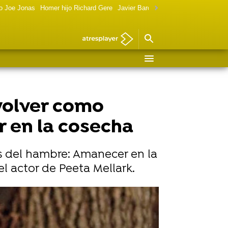
o Joe Jonas
Homer hijo Richard Gere
Javier Bardem política
Marilyn Monr
volver como
 en la cosecha
os del hambre: Amanecer en la
l actor de Peeta Mellark.
Lionsgate
a Josh Hutcherson