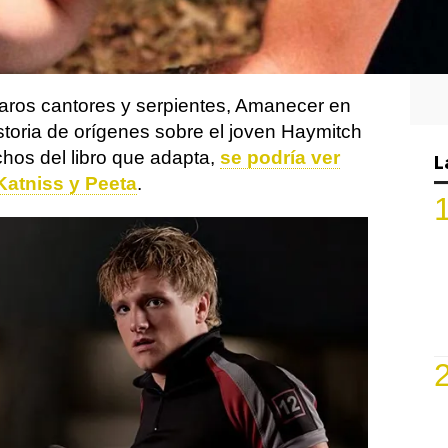
cular reparto
que se ha anunciado. Poco
á atrayendo cada vez más expectación y
reso de protagonistas originales
.
jaros cantores y serpientes, Amanecer en
storia de orígenes sobre el joven Haymitch
hos del libro que adapta,
se podría ver
L
atniss y Peeta
.