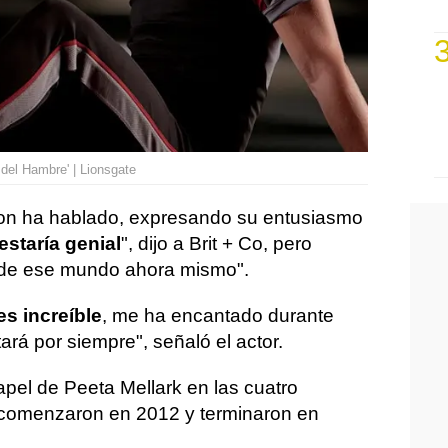
del Hambre' | Lionsgate
son ha hablado, expresando su entusiasmo
estaría genial
", dijo a Brit + Co, pero
 de ese mundo ahora mismo".
s increíble
, me ha encantado durante
á por siempre", señaló el actor.
apel de Peeta Mellark en las cuatro
e comenzaron en 2012 y terminaron en