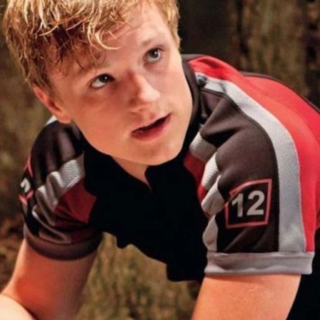
Whatsapp
Facebook
X
Flipboa
5
juegos del hambre
tiene en vilo a los fans