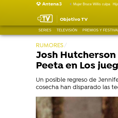
Mujer Bruce Willis culpa
Hij
Objetivo TV
SERIES
TELEVISIÓN
PREMIOS Y FESTIVA
RUMORES
Josh Hutcherson 
Peeta en Los jue
Un posible regreso de Jennif
cosecha han disparado las teo
Los juegos del hambre ya tiene a