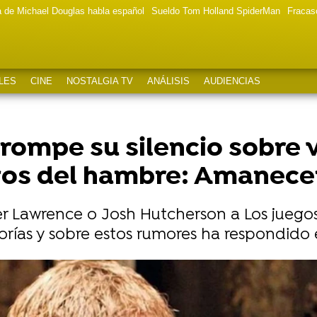
a de Michael Douglas habla español
Sueldo Tom Holland SpiderMan
Fracas
LES
CINE
NOSTALGIA TV
ANÁLISIS
AUDIENCIAS
rompe su silencio sobre 
gos del hambre: Amanecer
er Lawrence o Josh Hutcherson a Los jueg
rías y sobre estos rumores ha respondido e
 su nuevo Peeta: El actor de la obra que sucederá 