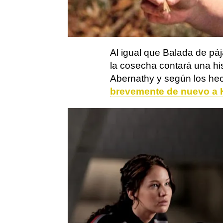
de la saga tras el
especta
a poco, esta precuela est
ya se rumorea con el reg
Al igual que Balada de pá
la cosecha contará una hi
Abernathy y según los hec
brevemente de nuevo a K