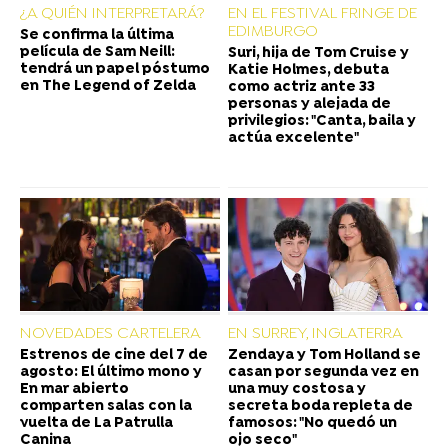
¿A QUIÉN INTERPRETARÁ?
EN EL FESTIVAL FRINGE DE
EDIMBURGO
Se confirma la última
película de Sam Neill:
Suri, hija de Tom Cruise y
tendrá un papel póstumo
Katie Holmes, debuta
en The Legend of Zelda
como actriz ante 33
personas y alejada de
privilegios: "Canta, baila y
actúa excelente"
NOVEDADES CARTELERA
EN SURREY, INGLATERRA
Estrenos de cine del 7 de
Zendaya y Tom Holland se
agosto: El último mono y
casan por segunda vez en
En mar abierto
una muy costosa y
comparten salas con la
secreta boda repleta de
vuelta de La Patrulla
famosos: "No quedó un
Canina
ojo seco"