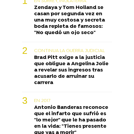
EN SURREY, INGLATERRA
Zendaya y Tom Holland se
casan por segunda vez en
una muy costosa y secreta
boda repleta de famosos:
"No quedó un ojo seco"
CONTINUA LA GUERRA JUDICIAL
Brad Pitt exige a la justicia
que obligue a Angelina Jolie
a revelar sus ingresos tras
acusarlo de arruinar su
carrera
EN 2017
Antonio Banderas reconoce
que el infarto que sufrió es
"lo mejor" que le ha pasado
en la vida: "Tienes presente
que vas a morir"