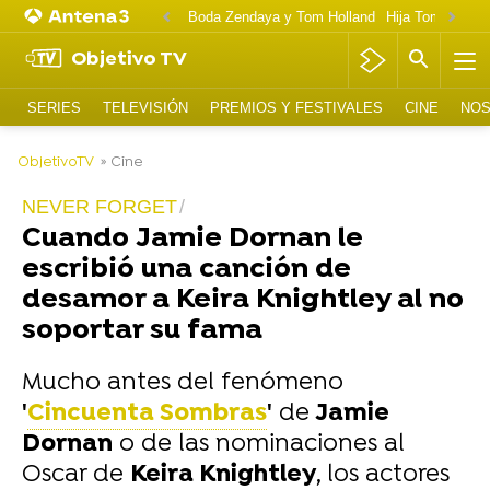
Boda Zendaya y Tom Holland
Hija Tom Cruise 
Objetivo TV
SERIES
TELEVISIÓN
PREMIOS Y FESTIVALES
CINE
NOS
-
ObjetivoTV
» Cine
NEVER FORGET
Cuando Jamie Dornan le
escribió una canción de
desamor a Keira Knightley al no
soportar su fama
Mucho antes del fenómeno
'
Cincuenta Sombras
'
de
Jamie
Dornan
o de las nominaciones al
Oscar de
Keira Knightley
, los actores