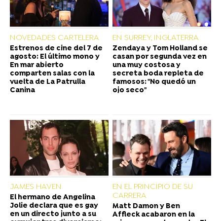
NOVEDADES CARTELERA
EN SURREY, INGLATERRA
Estrenos de cine del 7 de
Zendaya y Tom Holland se
agosto: El último mono y
casan por segunda vez en
En mar abierto
una muy costosa y
comparten salas con la
secreta boda repleta de
vuelta de La Patrulla
famosos: "No quedó un
Canina
ojo seco"
JAMES HAVEN
EN EL PRINCIPIO DE SU
CARRERA
El hermano de Angelina
Jolie declara que es gay
Matt Damon y Ben
en un directo junto a su
Affleck acabaron en la