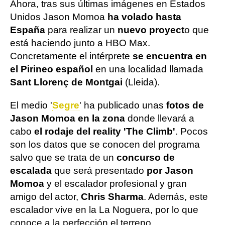
Ahora, tras sus últimas imágenes en Estados
Unidos Jason Momoa
ha volado hasta
España
para realizar un
nuevo proyect
o que
está haciendo junto a HBO Max.
Concretamente el intérprete
se encuentra en
el Pirineo español
en una localidad llamada
Sant Llorenç de Montgai
(Lleida).
El medio '
Segre
' ha publicado unas
fotos de
Jason Momoa en la zona
donde llevará a
cabo
el rodaje del reality 'The Climb'
. Pocos
son los datos que se conocen del programa
salvo que se trata de un
concurso de
escalada
que será presentado
por Jason
Momoa
y el escalador profesional y gran
amigo del actor,
Chris Sharma
. Además, este
escalador vive en la La Noguera, por lo que
conoce a la perfección el terreno.