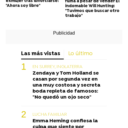
exmujer tras divorciarse:
ruina a pesar de vender El
"Ahora soy libre"
indomable Will Hunting:
"Tuvimos que buscar otro
trabajo"
Las más vistas
Lo último
EN SURREY, INGLATERRA
Zendaya y Tom Holland se
casan por segunda vez en
una muy costosa y secreta
boda repleta de famosos:
"No quedó un ojo seco"
LUCHA FAMILIAR
Emma Heming confiesa la
culpa que siente por