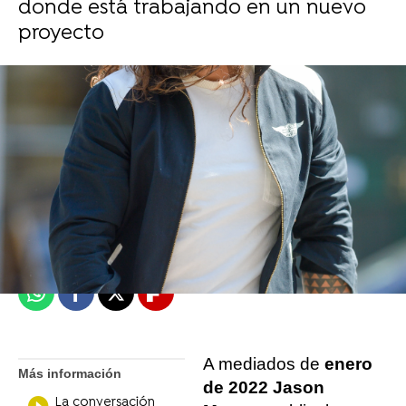
donde está trabajando en un nuevo
proyecto
J. Carlos López Ruedas
Madrid
Publicado:
04 de febrero de 2022, 11:28
Whatsapp
Facebook
X
Flipboard
A mediados de
enero
Más información
de 2022 Jason
La conversación