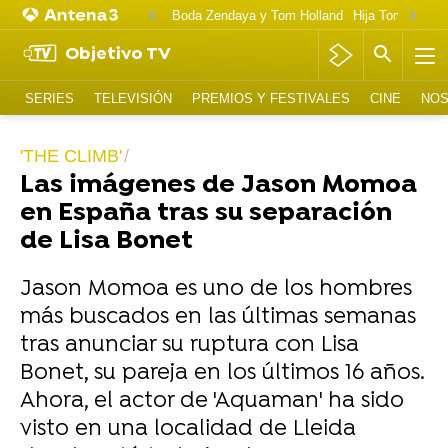
Boda Zendaya y Tom Holland
Hija Tom Cruise 
Objetivo TV
SERIES
TELEVISIÓN
PREMIOS Y FESTIVALES
CINE
NOS
'THE CLIMB'
Las imágenes de Jason Momoa
en España tras su separación
de Lisa Bonet
Jason Momoa es uno de los hombres
más buscados en las últimas semanas
tras anunciar su ruptura con Lisa
Bonet, su pareja en los últimos 16 años.
Ahora, el actor de 'Aquaman' ha sido
visto en una localidad de Lleida