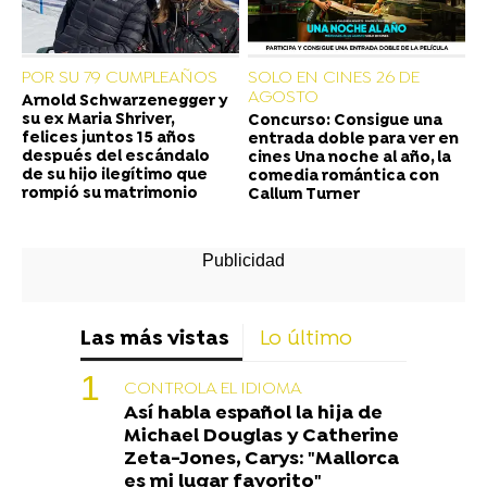
POR SU 79 CUMPLEAÑOS
SOLO EN CINES 26 DE
AGOSTO
Arnold Schwarzenegger y
su ex Maria Shriver,
Concurso: Consigue una
felices juntos 15 años
entrada doble para ver en
después del escándalo
cines Una noche al año, la
de su hijo ilegítimo que
comedia romántica con
rompió su matrimonio
Callum Turner
Las más vistas
Lo último
CONTROLA EL IDIOMA
Así habla español la hija de
Michael Douglas y Catherine
Zeta-Jones, Carys: "Mallorca
es mi lugar favorito"