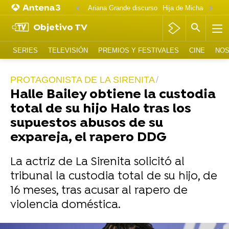
Ariana Grande discurso
Objetivo TV
SERIES
TELEVISIÓN
PREMIOS Y FESTIVALES
CINE
NOS
PROTAGONISTA DE LA SIRENITA
Halle Bailey obtiene la custodia
total de su hijo Halo tras los
supuestos abusos de su
expareja, el rapero DDG
La actriz de La Sirenita solicitó al
tribunal la custodia total de su hijo, de
16 meses, tras acusar al rapero de
violencia doméstica.