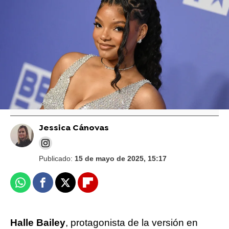
Foto: Reutres
Halle Bailey recrea el icónico look de chica
Bond en Muere otro día y esta es la
reacción de Halle Berry al verlo
Jessica Cánovas
Publicado:
15 de mayo de 2025, 15:17
Whatsapp
Facebook
X
Flipboard
Halle Bailey
, protagonista de la versión en