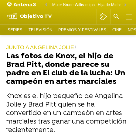
Mujer Bruce Willis culpa
Objetivo TV
SERIES
TELEVISIÓN
PREMIOS Y FESTIVALES
CINE
NOS
JUNTO A ANGELINA JOLIE
Las fotos de Knox, el hijo de
Brad Pitt, donde parece su
padre en El club de la lucha: Un
campeón en artes marciales
Knox es el hijo pequeño de Angelina
Jolie y Brad Pitt quien se ha
convertido en un campeón en artes
marciales tras ganar una competición
recientemente.