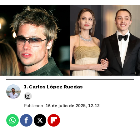
Vídeo: Getty I Foto:
Brad Pitt reconoce sus errores durante el
divorcio con Angelina Jolie: "Fue una
situación muy tóxica"
J. Carlos López Ruedas
Publicado:
16 de julio de 2025, 12:12
Whatsapp
Facebook
X
Flipboard