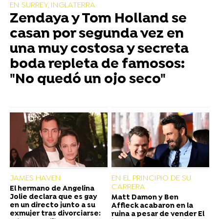
EN SURREY, INGLATERRA
Zendaya y Tom Holland se
casan por segunda vez en
una muy costosa y secreta
boda repleta de famosos:
"No quedó un ojo seco"
JAMES HAVEN
EN EL PRINCIPIO DE SU
CARRERA
El hermano de Angelina
Jolie declara que es gay
Matt Damon y Ben
en un directo junto a su
Affleck acabaron en la
exmujer tras divorciarse:
ruina a pesar de vender El