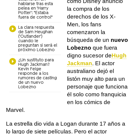
como Disney anunció
hablarse tras esta
la compra de los
pelea en 'Harry
Potter': "Estaba
derechos de los X-
fuera de control"
Men, los fans
La clara respuesta
comenzaron la
de Sam Heughan
('Outlander')
búsqueda de un
nuevo
cuando le
preguntan si será el
Lobezno
que fuera
próximo Lobezno
digno sucesor de
Hugh
¿Un sustituto para
Jackman
. El actor
Hugh Jackman?
Kevin Feige
australiano dejó el
responde a los
rumores de casting
listón muy alto para un
de un nuevo
personaje que funciona
Lobezno
él solo como franquicia
en los cómics de
Marvel.
La estrella dio vida a Logan durante 17 años a
lo largo de siete películas. Pero el actor