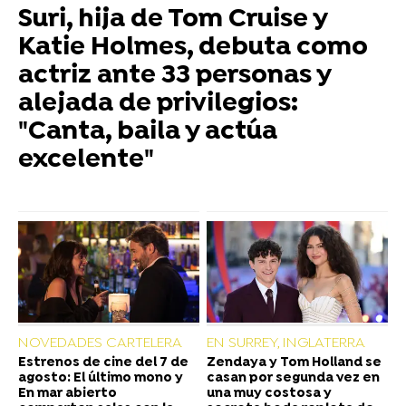
Suri, hija de Tom Cruise y
Katie Holmes, debuta como
actriz ante 33 personas y
alejada de privilegios:
"Canta, baila y actúa
excelente"
NOVEDADES CARTELERA
EN SURREY, INGLATERRA
Estrenos de cine del 7 de
Zendaya y Tom Holland se
agosto: El último mono y
casan por segunda vez en
En mar abierto
una muy costosa y