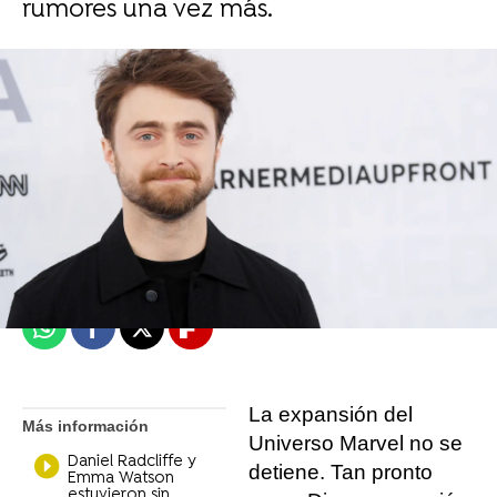
rumores una vez más.
Miguel Toba
Madrid
Publicado:
15 de marzo de 2022, 12:14
Whatsapp
Facebook
X
Flipboard
La expansión del
Más información
Universo Marvel no se
Daniel Radcliffe y
detiene. Tan pronto
Emma Watson
estuvieron sin