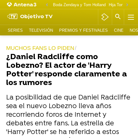
Boda Zendaya y Tom Holland
Hija Tom Cruise 
Objetivo TV
SERIES
TELEVISIÓN
PREMIOS Y FESTIVALES
CINE
NOS
MUCHOS FANS LO PIDEN
¿Daniel Radcliffe como
Lobezno? El actor de 'Harry
Potter' responde claramente a
los rumores
La posibilidad de que Daniel Radcliffe
sea el nuevo Lobezno lleva años
recorriendo foros de Internet y
debates entre fans. La estrella de
'Harry Potter' se ha referido a estos