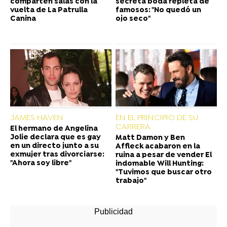
comparten salas con la
secreta boda repleta de
vuelta de La Patrulla
famosos: "No quedó un
Canina
ojo seco"
JAMES HAVEN
EN EL PRINCIPIO DE SU
CARRERA
El hermano de Angelina
Jolie declara que es gay
Matt Damon y Ben
en un directo junto a su
Affleck acabaron en la
exmujer tras divorciarse:
ruina a pesar de vender El
"Ahora soy libre"
indomable Will Hunting:
"Tuvimos que buscar otro
trabajo"