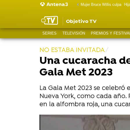
Mujer Bruce Willis culpa
Hij
Objetivo TV
SERIES
TELEVISIÓN
PREMIOS Y FESTIVA
NO ESTABA INVITADA
Una cucaracha des
Gala Met 2023
La Gala Met 2023 se celebró 
Nueva York, como cada año. P
en la alfombra roja, una cuca
Jessica Chastain reaparece tan cam