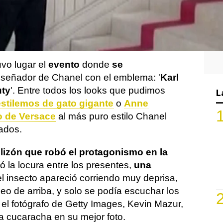
ción más fashion y elitista de Hollywood
o los looks más inverosímiles entre los
 dejan ver por la alfombra roja del Museo
la ciudad de Nueva York.
vo lugar el
evento
donde
se
diseñador de Chanel con el emblema: '
Karl
uty
'. Entre todos los looks que pudimos
L
estilemos de gato gigante
o
Anne
o de Versace
al más puro estilo Chanel
ados.
lizón que robó el protagonismo en la
 la locura entre los presentes,
una
el insecto apareció corriendo muy deprisa,
eo de arriba, y solo se podía escuchar los
 el fotógrafo de Getty Images, Kevin Mazur,
la cucaracha en su mejor foto.