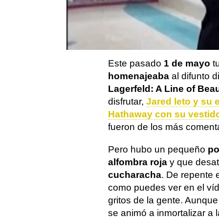
La
Gala Met
es la celebra
donde podemos ver cada añ
invitados más VIPs que se
Metropolitano de Arte de 
Este pasado
1 de mayo
tu
homenajeaba
al difunto 
Lagerfeld: A Line of Bea
disfrutar,
Jared leto y su 
Hathaway con su vestid
fueron de los más coment
Pero hubo un pequeño
po
alfombra roja
y que desató
cucharacha
. De repente 
como puedes ver en el víd
gritos de la gente. Aunque
se animó a inmortalizar a 