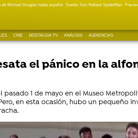
a de Michael Douglas habla español
Sueldo Tom Holland SpiderMan
Fracas
LES
CINE
NOSTALGIA TV
ANÁLISIS
AUDIENCIAS
ata el pánico en la alfom
el pasado 1 de mayo en el Museo Metropoli
ero, en esta ocasión, hubo un pequeño inv
racha.
biada (y rubia) que muchos no la reconocieron sobre la