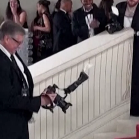
coinciden en el mismo lugar y los fans de 'Crepúsculo' 
Whatsapp
Facebook
X
Flipboa