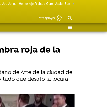
o Joe Jonas
Homer hijo Richard Gere
Javier Bardem política
Marilyn Monr
bra roja de la
tano de Arte de la ciudad de
itado que desató la locura
 alfombra roja