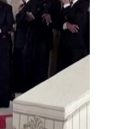
enloquecen
rd