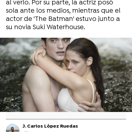
al verlo. Por su parte, la actriz posó
sola ante los medios, mientras que el
actor de 'The Batman' estuvo junto a
su novia Suki Waterhouse.
La preocupación de la directora de
'Crepúsculo' por este beso "ilegal" entre
Robert Pattinson y Kristen Stewart
Los motivos por los que Robert Pattinson y
Kristen Stewart no volverían a protagonizar
una nueva película de 'Crepusculo'
J. Carlos López Ruedas