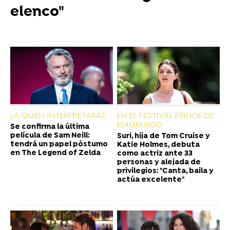
elenco"
¿A QUIÉN INTERPRETARÁ?
EN EL FESTIVAL FRINGE DE
EDIMBURGO
Se confirma la última
película de Sam Neill:
Suri, hija de Tom Cruise y
tendrá un papel póstumo
Katie Holmes, debuta
en The Legend of Zelda
como actriz ante 33
personas y alejada de
privilegios: "Canta, baila y
actúa excelente"