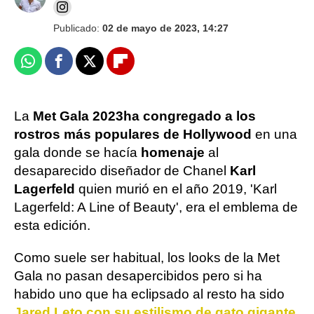
Publicado:
02 de mayo de 2023, 14:27
Whatsapp
Facebook
X
Flipboard
La
Met Gala 2023
ha congregado a los
rostros más populares de Hollywood
en una
gala donde se hacía
homenaje
al
desaparecido diseñador de Chanel
Karl
Lagerfeld
quien murió en el año 2019, 'Karl
Lagerfeld: A Line of Beauty', era el emblema de
esta edición.
Como suele ser habitual, los looks de la Met
Gala no pasan desapercibidos pero si ha
habido uno que ha eclipsado al resto ha sido
Jared Leto con su estilismo de gato gigante
,