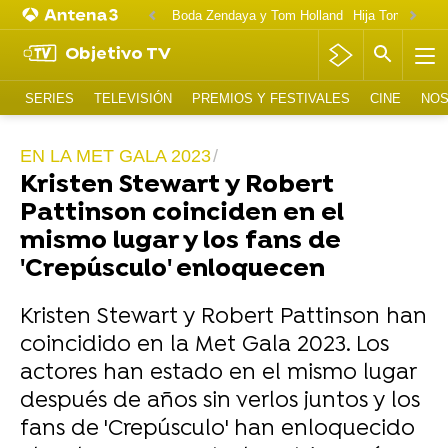
Boda Zendaya y Tom Holland
Hija Tom Cruise 
Objetivo TV
SERIES
TELEVISIÓN
PREMIOS Y FESTIVALES
CINE
NOS
EN LA MET GALA 2023
Kristen Stewart y Robert
Pattinson coinciden en el
mismo lugar y los fans de
'Crepúsculo' enloquecen
Kristen Stewart y Robert Pattinson han
coincidido en la Met Gala 2023. Los
actores han estado en el mismo lugar
después de años sin verlos juntos y los
fans de 'Crepúsculo' han enloquecido