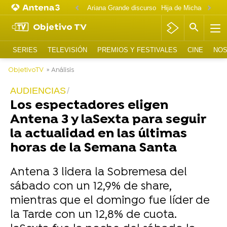
Ariana Grande discurso
Objetivo TV
SERIES
TELEVISIÓN
PREMIOS Y FESTIVALES
CINE
NOS
ObjetivoTV
» Análisis
AUDIENCIAS
Los espectadores eligen
Antena 3 y laSexta para seguir
la actualidad en las últimas
horas de la Semana Santa
Antena 3 lidera la Sobremesa del
sábado con un 12,9% de share,
mientras que el domingo fue líder de
la Tarde con un 12,8% de cuota.