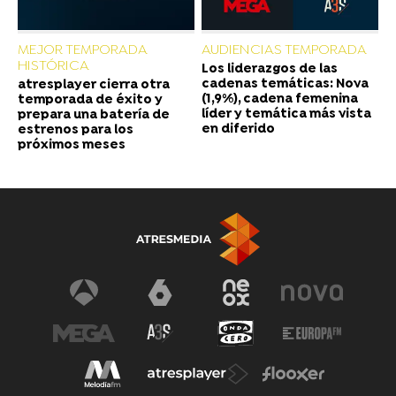
MEJOR TEMPORADA
AUDIENCIAS TEMPORADA
HISTÓRICA
Los liderazgos de las
cadenas temáticas: Nova
atresplayer cierra otra
(1,9%), cadena femenina
temporada de éxito y
líder y temática más vista
prepara una batería de
en diferido
estrenos para los
próximos meses