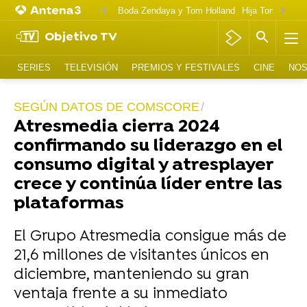
Boda Zendaya y Tom Holland
Hija Tom Cruise 
Objetivo TV
SERIES
TELEVISIÓN
PREMIOS Y FESTIVALES
CINE
NOS
SEGÚN DATOS DE COMSCORE
Atresmedia cierra 2024
confirmando su liderazgo en el
consumo digital y atresplayer
crece y continúa líder entre las
plataformas
El Grupo Atresmedia consigue más de
21,6 millones de visitantes únicos en
diciembre, manteniendo su gran
ventaja frente a su inmediato