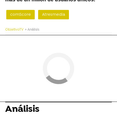
comScore
Atresmedia
ObjetivoTV
» Análisis
Análisis