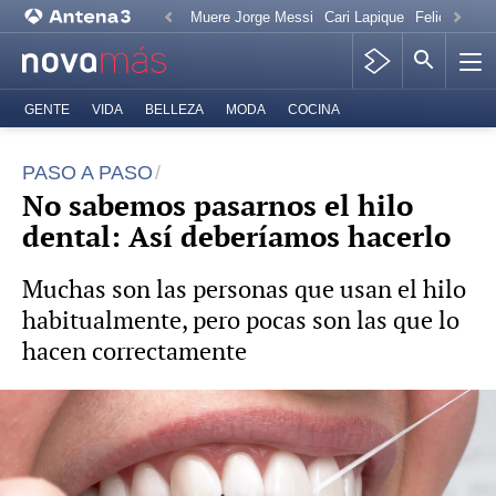
Muere Jorge Messi
Cari Lapique
Felicitación
GENTE
VIDA
BELLEZA
MODA
COCINA
PASO A PASO
No sabemos pasarnos el hilo
dental: Así deberíamos hacerlo
Muchas son las personas que usan el hilo
habitualmente, pero pocas son las que lo
hacen correctamente
Manchas blancas en los dientes: ¿Por qué
salen?
Hilo dental: El truco viral de Tik Tok para