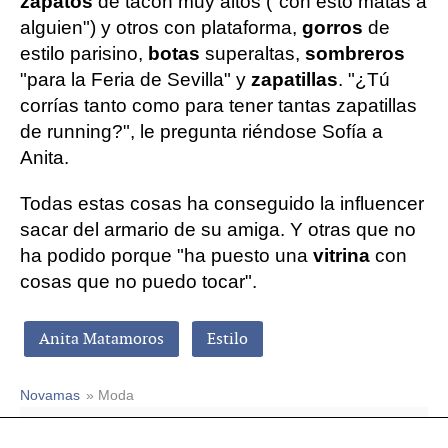
zapatos
de tacón muy altos ("con esto matas a
alguien") y otros con plataforma,
gorros
de
estilo parisino,
botas
superaltas,
sombreros
"para la Feria de Sevilla" y
zapatillas
. "¿Tú
corrías tanto como para tener tantas zapatillas
de running?", le pregunta riéndose Sofía a
Anita.
Todas estas cosas ha conseguido la influencer
sacar del armario de su amiga. Y otras que no
ha podido porque "ha puesto una
vitrina
con
cosas que no puedo tocar".
Anita Matamoros
Estilo
Novamas
» Moda