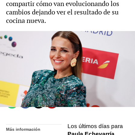
compartir cómo van evolucionando los
cambios dejando ver el resultado de su
cocina nueva.
Paula San José
Madrid
Publicado:
01 de febrero de 2022, 15:34
Whatsapp
Facebook
X
Flipboard
Los últimos días para
Más información
Paula Echevarría