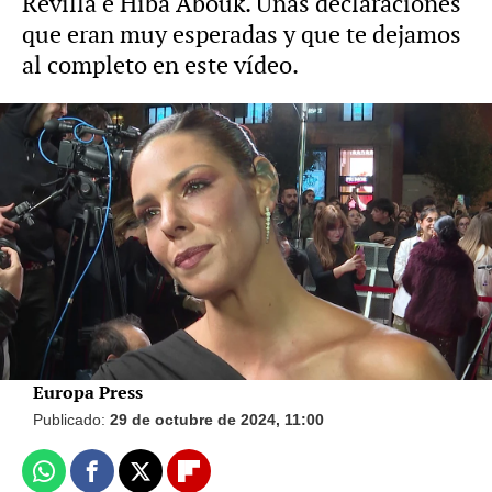
Revilla e Hiba Abouk. Unas declaraciones
que eran muy esperadas y que te dejamos
al completo en este vídeo.
Vídeo: Europa Press Foto: Europa Press
Marta Castro, al escuchar que Hiba Abouk
y el ex de Laura Matamoros estarían
juntos: "Me acabo de quedar muerta"
Europa Press
Publicado:
29 de octubre de 2024, 11:00
Whatsapp
Facebook
X
Flipboard