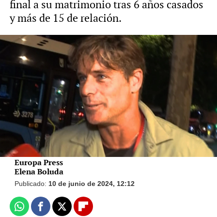
final a su matrimonio tras 6 años casados
y más de 15 de relación.
Foto: Europa Press / Vídeo: Europa Press
Aitor Ocio recibe un emotivo mensaje de
su hija Naia, fruto de su relación con Laura
Sánchez: "Felicidades al mejor, te quiero"
Europa Press
Elena Boluda
Publicado:
10 de junio de 2024, 12:12
Whatsapp
Facebook
X
Flipboard