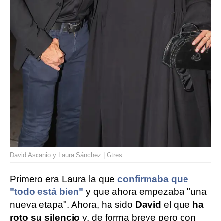
David Ascanio y Laura Sánchez | Gtres
Primero era Laura la que
confirmaba que
"todo está bien"
y que ahora empezaba "una
nueva etapa". Ahora, ha sido
David
el que
ha
roto su silencio
y, de forma breve pero con