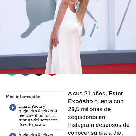
Celebrities.es
Madrid
Publicado:
09 de agosto de 2021, 13:36
Whatsapp
Facebook
X
Flipboard
A sus 21 años,
Ester
Más información
Expósito
cuenta con
Danna Paola y
28,5 millones de
Alejandro Speitzer se
reencuentran tras la
seguidores en
ruptura del actor con
Ester Expósito
Instagram deseosos de
conocer su día a día.
Alejandro Speitzer