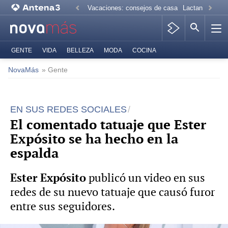
Vacaciones: consejos de casa
Lactancia mate
GENTE
VIDA
BELLEZA
MODA
COCINA
NovaMás
» Gente
EN SUS REDES SOCIALES
El comentado tatuaje que Ester
Expósito se ha hecho en la
espalda
Ester Expósito
publicó un video en sus
redes de su nuevo tatuaje que causó furor
entre sus seguidores.