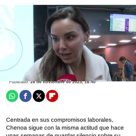
Chenoa afirma que no va a hablar de "cosas
delicadas" cuando le preguntan por Miguel
Sánchez Encinas
Europa Press
Publicado:
26 de noviembre de 2023, 16:40
Whatsapp
Facebook
X
Flipboard
Centrada en sus compromisos laborales,
Chenoa sigue con la misma actitud que hace
unas semanas de guardar silencio sobre su