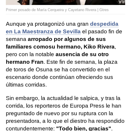
Primer posado de María Cerqueira y Cayetano Rivera | Gtres
Aunque ya protagonizó una gran
despedida
en La Maestranza de Sevilla
el pasado fin de
semana
arropado por algunos de sus
familiares como
su hermano, Kiko Rivera
,
pero con la notable
ausencia de su otro
hermano Fran
. Este fin de semana, la plaza
de toros de Osuna se ha convertido en el
escenario donde continúan ofreciendo sus
últimas corridas.
Sin embargo, la actualidad le salpica, y tras la
corrida, los reporteros de Europa Press le han
preguntado de nuevo por su ruptura con la
presentadora, a lo que el diestro ha respondido
contundentemente:
"Todo bien, gracias"
.