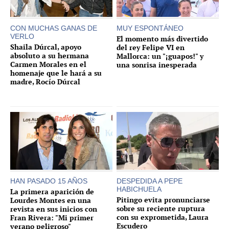
CON MUCHAS GANAS DE
MUY ESPONTÁNEO
VERLO
El momento más divertido
Shaila Dúrcal, apoyo
del rey Felipe VI en
absoluto a su hermana
Mallorca: un "¡guapos!" y
Carmen Morales en el
una sonrisa inesperada
homenaje que le hará a su
madre, Rocío Dúrcal
HAN PASADO 15 AÑOS
DESPEDIDA A PEPE
HABICHUELA
La primera aparición de
Pitingo evita pronunciarse
Lourdes Montes en una
sobre su reciente ruptura
revista en sus inicios con
con su exprometida, Laura
Fran Rivera: "Mi primer
Escudero
verano peligroso"