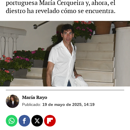
portuguesa María Cerqueira y, ahora, el
diestro ha revelado cómo se encuentra.
Vídeo: Europa Press Foto: Gtres
María José Suárez explica sus fotos con
Cayetano Rivera y aclara qué tipo de
relación tienen
María Rayo
Publicado:
19 de mayo de 2025, 14:19
Whatsapp
Facebook
X
Flipboard