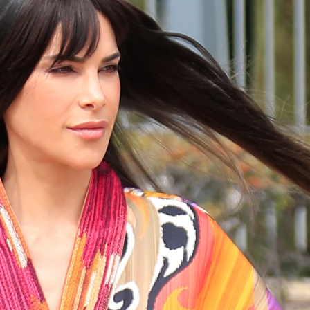
olverá a dar a luz por cesárea
Whatsapp
Facebook
X
Flipboa
17:03