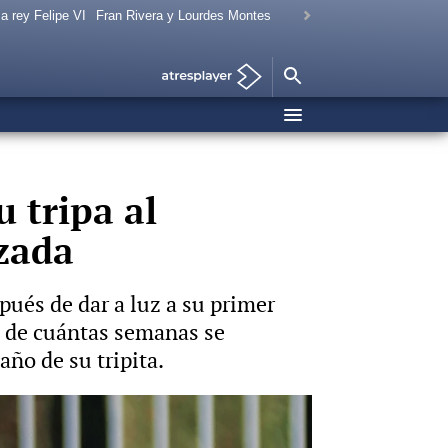
a rey Felipe VI
Fran Rivera y Lourdes Montes
 tripa al
zada
ués de dar a luz a su primer
s de cuántas semanas se
o de su tripita.
 a luz