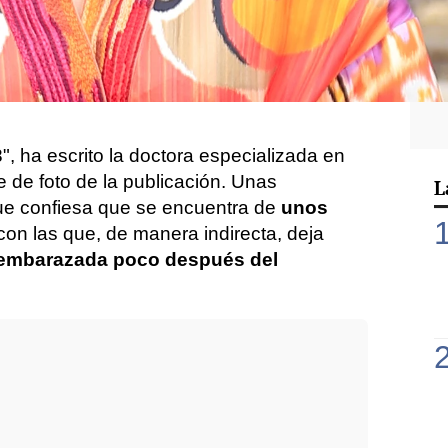
do de
cuántas semanas de gestación
enes
en ropa interior
a través del que,
frentarse a algunas críticas por "el
rprendido con su barriguita de
ha escrito la doctora especializada en
 de foto de la publicación. Unas
L
que confiesa que se encuentra de
unos
con las que, de manera indirecta, deja
embarazada poco después del