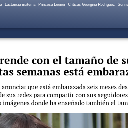
sa
Lactancia materna
Princesa Leonor
Críticas Georgina Rodríguez
Sonris
rende con el tamaño de su
tas semanas está embara
anunciar que está embarazada seis meses desp
 de sus redes para compartir con sus seguidore
 imágenes donde ha enseñado también el tamañ
l sexo del bebé que espera, seis meses después de dar