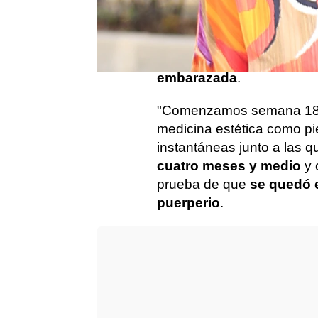
Carla Barber
ha anuncia
está con un trío de imág
consciente de que podía en
tamaño de su tripa",
ha so
embarazada
.
"Comenzamos semana 18", 
medicina estética como pie
instantáneas junto a las 
cuatro meses y medio
y 
prueba de que
se quedó 
puerperio
.