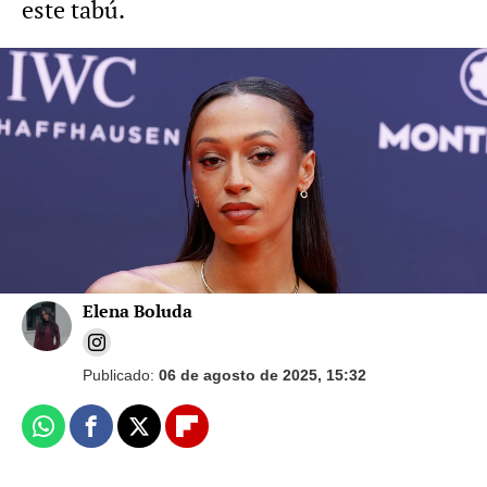
este tabú.
Foto: Gtres
Ana Peleteiro cuenta cómo este embarazo
trastocó sus planes: "He estado triste"
Elena Boluda
Publicado:
06 de agosto de 2025, 15:32
Whatsapp
Facebook
X
Flipboard