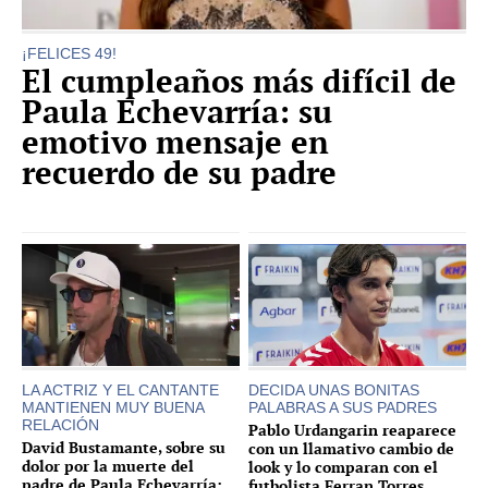
¡FELICES 49!
El cumpleaños más difícil de
Paula Echevarría: su
emotivo mensaje en
recuerdo de su padre
LA ACTRIZ Y EL CANTANTE
DECIDA UNAS BONITAS
MANTIENEN MUY BUENA
PALABRAS A SUS PADRES
RELACIÓN
Pablo Urdangarin reaparece
David Bustamante, sobre su
con un llamativo cambio de
dolor por la muerte del
look y lo comparan con el
padre de Paula Echevarría:
futbolista Ferran Torres