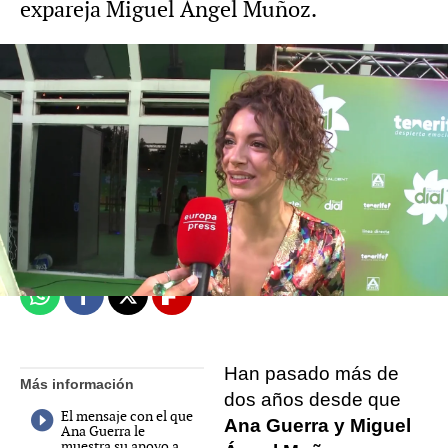
expareja Miguel Ángel Muñoz.
Mariam Armiñana
Madrid
Publicado:
16 de septiembre de 2022, 14:28
Whatsapp
Facebook
X
Flipboard
Han pasado más de
Más información
dos años desde que
El mensaje con el que
Ana Guerra y Miguel
Ana Guerra le
muestra su apoyo a