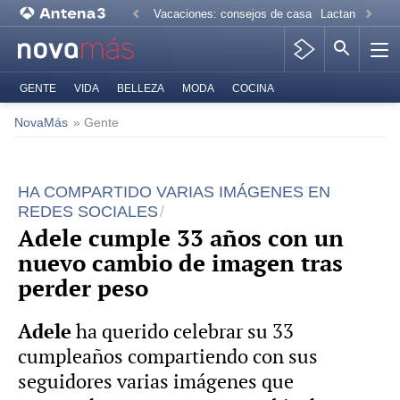
Vacaciones: consejos de casa
Lactancia mate
GENTE
VIDA
BELLEZA
MODA
COCINA
NovaMás
» Gente
HA COMPARTIDO VARIAS IMÁGENES EN
REDES SOCIALES
Adele cumple 33 años con un
nuevo cambio de imagen tras
perder peso
Adele
ha querido celebrar su 33
cumpleaños compartiendo con sus
seguidores varias imágenes que