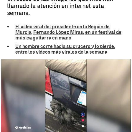
llamado la atención en internet esta
semana.
El vídeo viral del presidente de la Región de
Murcia, Fernando López Miras, en un festival de
música guitarra en mano
Un hombre corre hacia su crucero y lo pierde,
entre los vídeos más virales de la semana
Las imágenes más virales de los Juegos Olímpicos de París 2024 |
Las imágenes más virales de los Juegos Olímpicos de París 2024
Antena 3 Noticias
Publicado:
09 de agosto de 2024, 19:07
Whatsapp
Facebook
X
Linkedin