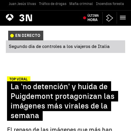
Juan Jesús Vivas
Tráfico de drogas
Mafia criminal
Incendios forestales
Antena
ÚLTIMA
Noticias
3
HORA
EN DIRECTO
Segundo día de controles a los viajeros de Italia
TOP VIRAL
La 'no detención' y huida de
Puigdemont protagonizan las
imágenes más virales de la
semana
El repaso de las imágenes que más han