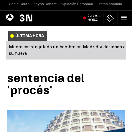
Crisis Ceuta
Playas Donosti
Explosión Damasco
Tiroteo escuela Taila
Antena
ÚLTIMA
Noticias
3
HORA
ÚLTIMA HORA
Muere estrangulado un hombre en Madrid y detienen a
su nuera
sentencia del
'procés'